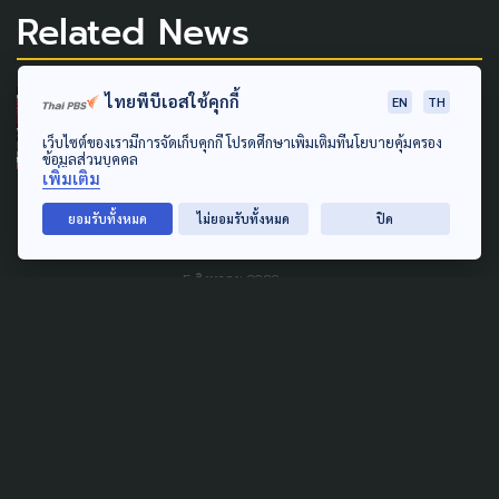
Related News
ไทยพีบีเอสใช้คุกกี้
SOCIAL MOVEMENT
LAW & RIGHTS
EN
TH
POLITICS
เว็บไซต์ของเรามีการจัดเก็บคุกกี้ โปรดศึกษาเพิ่มเติมที่นโยบายคุ้มครอง
ข้อมูลส่วนบุคคล
'พีมูฟ' ชุมนุมยืดเยื้อ ผลหารือ
เพิ่มเติม
'ทรงศักดิ์' ส่งไม่ถึง ครม. ลุ้นต่อ
ยอมรับทั้งหมด
ไม่ยอมรับทั้งหมด
ปิด
สัปดาห์หน้า
5 สิงหาคม 2026
SOCIAL MOVEMENT
WELFARE
'ประกันสังคมก้าวหน้า' ยื่นศาล
ปกครอง เพิกถอนประกาศเลื่อน
เลือกตั้งบอร์ดประกันสังคม