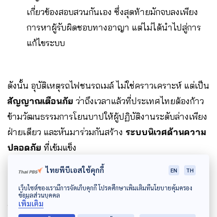
เกี่ยวข้องสอบสวนกันเอง ซึ่งสุดท้ายมักจบลงเพียง
การหาผู้รับผิดชอบทางอาญา แต่ไม่ได้นำไปสู่การ
แก้ไขระบบ
ดังนั้น อุบัติเหตุรถไฟชนรถเมล์ ไม่ใช่คราวเคราะห์ แต่เป็น
สัญญาณเตือนภัย
ว่าถึงเวลาแล้วที่ประเทศไทยต้องก้าว
ข้ามวัฒนธรรมการโยนบาปให้ผู้ปฏิบัติงานระดับล่างเพียง
ฝ่ายเดียว และหันมาร่วมกันสร้าง
ระบบนิเวศด้านความ
ปลอดภัย
ที่เข้มแข็ง
ไทยพีบีเอสใช้คุกกี้
EN
TH
เว็บไซต์ของเรามีการจัดเก็บคุกกี้ โปรดศึกษาเพิ่มเติมที่นโยบายคุ้มครอง
เพราะตราบใดที่โครงสร้างถนน การจัดการจราจร และ
ข้อมูลส่วนบุคคล
เพิ่มเติม
ระบบตรวจสอบยังเต็มไปด้วยช่องโหว่อุบัติเหตุ ความสูญ