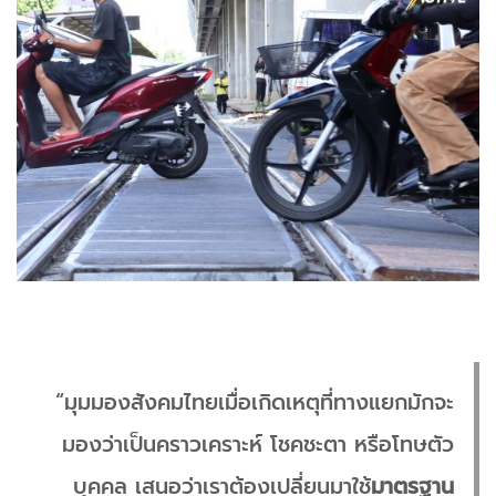
“มุมมองสังคมไทยเมื่อเกิดเหตุที่ทางแยกมักจะ
มองว่าเป็นคราวเคราะห์ โชคชะตา หรือโทษตัว
บุคคล เสนอว่าเราต้องเปลี่ยนมาใช้
มาตรฐาน