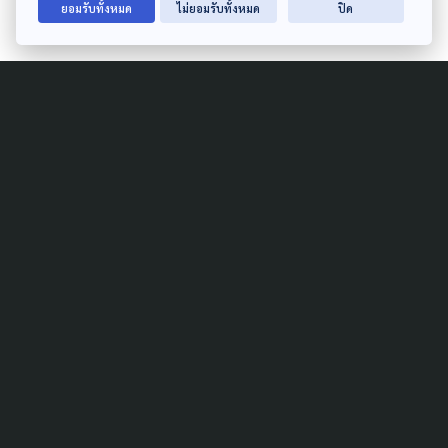
เสียครั้งหน้าก็อาจเป็นเพียงแค่การรอเวลาเท่านั้น
ยอมรับทั้งหมด
ไม่ยอมรับทั้งหมด
ปิด
รับชมย้อนหลัง :
อุดช่องโหว่อุบัติเหตุ กรณีรถไฟ
ชนรถเมล์ ก้าวข้ามหาคนผิด (19 พ.ค. 69) I ตรง
ประเด็น