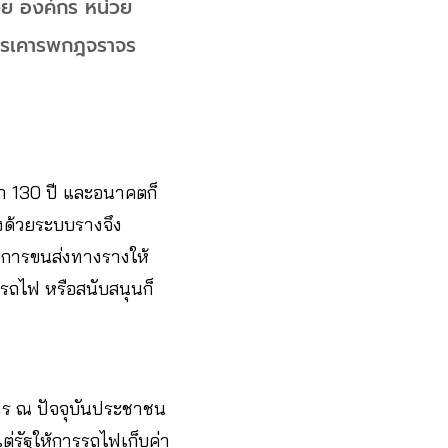
วย องค์กร หน่วย
การเคารพกฎจราจร
า 130 ปี และอนาคตก็
่งด้วยระบบรางจึง
บบการขนส่งทางรางให้
รถไฟ หรือสนับสนุนก็
าร ณ ปัจจุบันประชาชน
ต่รัฐให้การรถไฟเก็บค่า