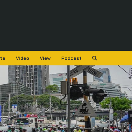
ta
Video
View
Podcast