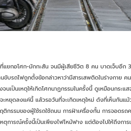
่แยกอโศก-มักกะสัน จนมีผู้เสียชีวิต 8 คน บาดเจ็บอีก 3
านขับรถไฟถูกตั้งข้อกล่าวหาว่ามีสารเสพติดในร่างกาย ค
จนเป็นเหตุให้เกิดโศกนาฏกรรมในครั้งนี้ ดูเหมือนกระแส
หยุดลงแค่นี้ แล้วรอวันที่จะเกิดเหตุใหม่ ดังที่เห็นกันแม้
ฤติกรรมของผู้ใช้รถใช้ถนน การฝ่าเครื่องกั้น การจอดรถค
้เหตุการณ์ครั้งนี้เป็นเพียงไฟไหม้ฟาง แต่ต้องไปให้ถึงกา