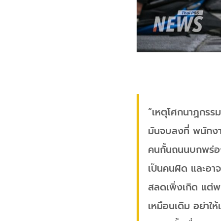
“เหตุโศกนาฏกรรมที
มันจบลงที่ พนักง
คนกั้นถนนบกพร่อง
เป็นคนผิด และอาจจะ
สลดเพิ่งเกิด แต่พ
เหมือนเดิม อย่าให