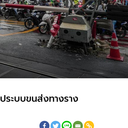
ฏิรูประบบขนส่งทางราง