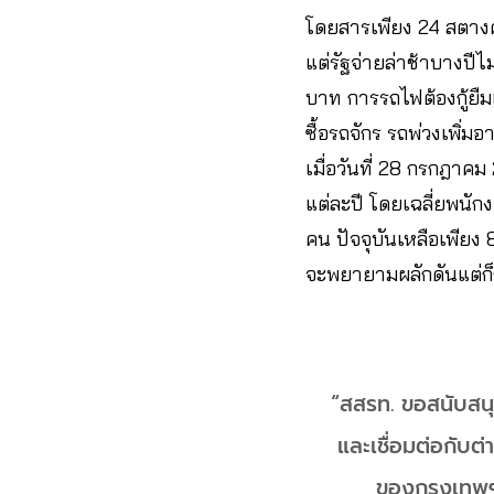
โดยสารเพียง 24 สตางค
แต่รัฐจ่ายล่าช้าบางป
บาท การรถไฟต้องกู้ยืม
ซื้อรถจักร รถพ่วงเพิ่ม
เมื่อวันที่ 28 กรกฎาค
แต่ละปี โดยเฉลี่ยพน
คน ปัจจุบันเหลือเพียง 
จะพยายามผลักดันแต่ก็ถู
“สสรท. ขอสนับสน
และเชื่อมต่อกับต
ของกรุงเทพฯ