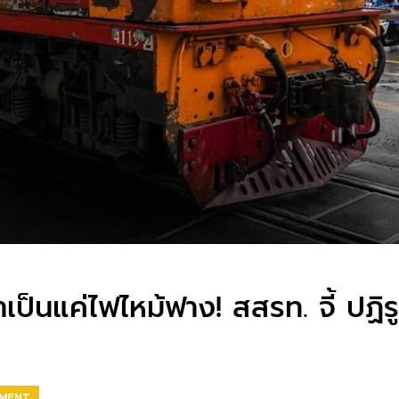
่าเป็นแค่ไฟไหม้ฟาง! สสรท. จี้ ป
EMENT