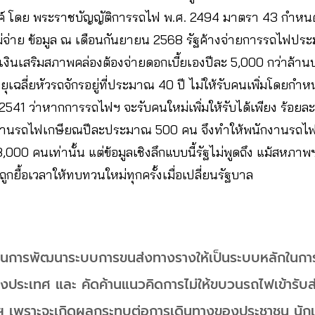
์ โดย พระราชบัญญัติการรถไฟ พ.ศ. 2494 มาตรา 43 กำหนดใ
ีไม่จ่าย ข้อมูล ณ เดือนกันยายน 2568 รัฐค้างจ่ายการรถไฟป
เงินเสริมสภาพคล่องต้องจ่ายดอกเบี้ยเองปีละ 5,000 กว่าล้าน
อายุเฉลี่ยหัวรถจักรอยู่ที่ประมาณ 40 ปี ไม่ให้รับคนเพิ่มโดยก
ม 2541 ว่าหากการรถไฟฯ จะรับคนใหม่เพิ่มให้รับได้เพียง ร้อยล
ักงานรถไฟเกษียณปีละประมาณ 500 คน จึงทำให้พนักงานร
8,000 คนเท่านั้น แต่ข้อมูลเชิงลึกแบบนี้รัฐไม่พูดถึง แม้สหภ
กยื้อเวลาให้ทบทวนใหม่ทุกครั้งเมื่อเปลี่ยนรัฐบาล
ุนการพัฒนาระบบการขนส่งทางรางให้เป็นระบบหลักในก
่างประเทศ และ คัดค้านแนวคิดการไม่ให้ขบวนรถไฟเข้ารับส่
 เพราะจะเกิดผลกระทบต่อการเดินทางของประชาชน นักเร