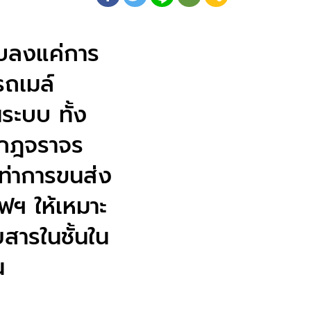
จบลงแค่การ
รถเมล์
ระบบ ทั้ง
พกฎจราจร
ท่าการขนส่ง
ฟฯ ให้เหมาะ
ยสารในชั้นใน
น