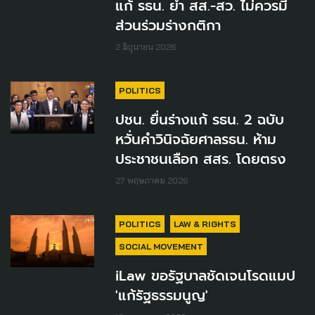
แก้ รธน. ย้ำ สส.-สว. ไม่ควรมี
ส่วนร่วมร่างกติกา
2 มิถุนายน 2026
POLITICS
ปชน. ยื่นร่างแก้ รธน. 2 ฉบับ
หวั่นคำวินิจฉัยศาลรธน. ห้าม
ประชาชนเลือก สสร. โดยตรง
27 พฤษภาคม 2026
POLITICS
LAW & RIGHTS
SOCIAL MOVEMENT
iLaw ขอรัฐบาลชัดเจนโรดแมป
'แก้รัฐธรรมนูญ'