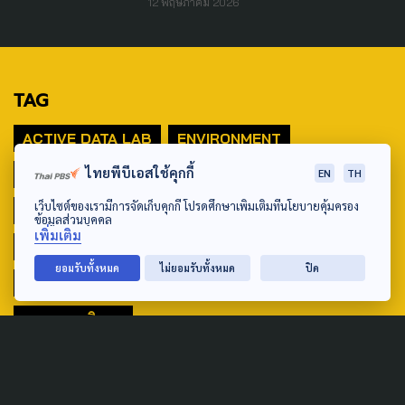
12 พฤษภาคม 2026
TAG
ACTIVE DATA LAB
ENVIRONMENT
ไทยพีบีเอสใช้คุกกี้
INDIGENOUS
INEQUALITY
LIFE & CULTURE
EN
TH
เว็บไซต์ของเรามีการจัดเก็บคุกกี้ โปรดศึกษาเพิ่มเติมที่นโยบายคุ้มครอง
POLICY WATCH
POST ELECTION
ข้อมูลส่วนบุคคล
เพิ่มเติม
PUBLIC POLICY
SOCIAL AGENDA
ยอมรับทั้งหมด
ไม่ยอมรับทั้งหมด
ปิด
THAIPROTESTS
THE LISTENING
ชายแดนใต้
มหานครภูมิภาค
SEARCH