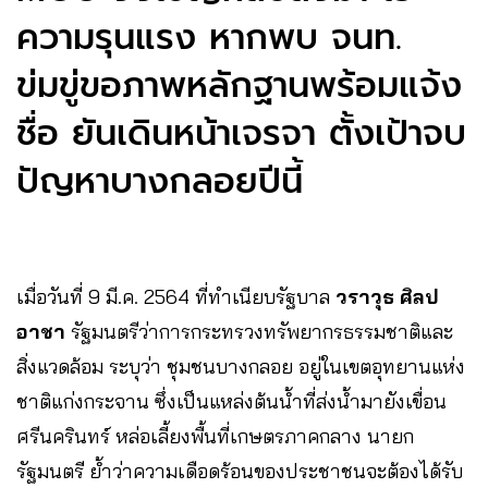
ความรุนแรง​ หากพบ จนท.
ข่มขู่ขอภาพหลักฐานพร้อมแจ้ง
ชื่อ​ ยันเดินหน้าเจรจา​ ตั้งเป้าจบ
ปัญหาบางกลอยปีนี้​
เมื่อวันที่​ 9​ มี.ค.​ 2564​ ที่ทำเนียบ​รัฐบาล​
วราวุธ​ ศิลป
อาชา
รัฐมนตรีว่าการกระทรวงทรัพยากรธรรมชาติและ
สิ่งแวดล้อม​ ระบุว่า ชุมชนบางกลอย​ อยู่ในเขตอุทยานแห่ง
ชาติแก่งกระจาน​ ซึ่งเป็นแหล่งต้นน้ำที่ส่งน้ำมายังเขื่อน
ศรีนครินทร์​ หล่อเลี้ยงพื้นที่เกษตรภาคกลาง นายก
รัฐมนตรี ย้ำว่าความเดือดร้อนของประชาชนจะต้องได้รับ