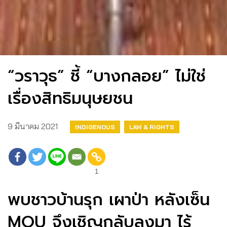
“วราวุธ” ชี้​ “บางกลอย” ไม่ใช่
เรื่องสิทธิมนุษยชน
9 มีนาคม 2021
INDIGENOUS
LAW & RIGHTS
1
​พบชาวบ้านรุก​ เผาป่า​ หลังเซ็น​
MOU​ จึงเชิญกลับลงมา ไร้