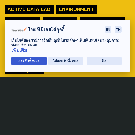
ACTIVE DATA LAB
ENVIRONMENT
INDIGENOUS
INEQUALITY
LIFE & CULTURE
ไทยพีบีเอสใช้คุกกี้
EN
TH
POLICY WATCH
POST ELECTION
เว็บไซต์ของเรามีการจัดเก็บคุกกี้ โปรดศึกษาเพิ่มเติมที่นโยบายคุ้มครอง
ข้อมูลส่วนบุคคล
PUBLIC POLICY
SOCIAL AGENDA
เพิ่มเติม
THAIPROTESTS
THE LISTENING
ชายแดนใต้
ยอมรับทั้งหมด
ไม่ยอมรับทั้งหมด
ปิด
มหานครภูมิภาค
SEARCH
ABOUT US & CONTACT US
Address: