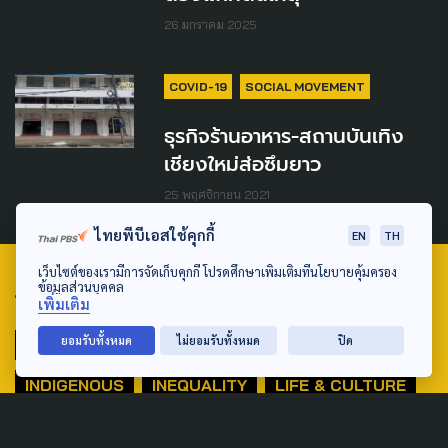
26 มกราคม 2025
COVID-19
SOCIAL MOVEMENT
ธุรกิจร้านอาหาร-สถานบันเทิง
เชียงใหม่ส่อซึมยาว
25 พฤศจิกายน 2021
ไทยพีบีเอสใช้คุกกี้
EN
TH
เว็บไซต์ของเรามีการจัดเก็บคุกกี้ โปรดศึกษาเพิ่มเติมที่นโยบายคุ้มครอง
ข้อมูลส่วนบุคคล
TAG
เพิ่มเติม
ยอมรับทั้งหมด
ไม่ยอมรับทั้งหมด
ปิด
ACTIVE DATA LAB
ENVIRONMENT
INDIGENOUS
INEQUALITY
LIFE & CULTURE
POLICY WATCH
POST ELECTION