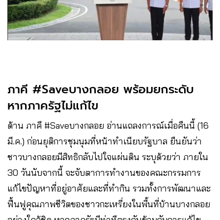
ภาคี #Saveบางกลอย พร้อมยกระดับ
หากภาครัฐไม่แก้ไข
ด้าน ภาคี #Saveบางกลอย อ่านแถลงการณ์เมื่อคืนนี้ (16
มี.ค.) ก่อนยุติการชุมนุมที่หน้าทำเนียบรัฐบาล ยืนยันว่า
ชาวบางกลอยมีสิทธิกลับไปใจแผ่นดิน ระบุด้วยว่า ภายใน
30 วันนับจากนี้ จะจับตาการทำงานของคณะกรรมการ
แก้ไขปัญหาที่อยู่อาศัยและที่ทำกิน รวมทั้งการพัฒนาและ
ฟื้นฟูคุณภาพชีวิตของชาวกะเหรี่ยงในพื้นที่บ้านบางกลอย
อย่างใกล้ชิด หากภาครัฐมีท่าทีตรงกันข้ามกับการแก้ไข