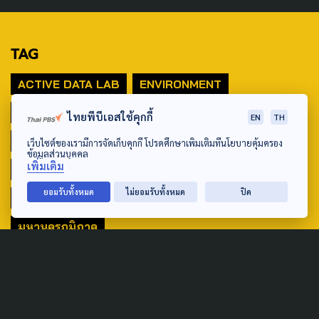
TAG
ACTIVE DATA LAB
ENVIRONMENT
INDIGENOUS
INEQUALITY
LIFE & CULTURE
ไทยพีบีเอสใช้คุกกี้
EN
TH
POLICY WATCH
POST ELECTION
เว็บไซต์ของเรามีการจัดเก็บคุกกี้ โปรดศึกษาเพิ่มเติมที่นโยบายคุ้มครอง
ข้อมูลส่วนบุคคล
เพิ่มเติม
PUBLIC POLICY
SOCIAL AGENDA
ยอมรับทั้งหมด
ไม่ยอมรับทั้งหมด
ปิด
THAIPROTESTS
THE LISTENING
ชายแดนใต้
มหานครภูมิภาค
SEARCH