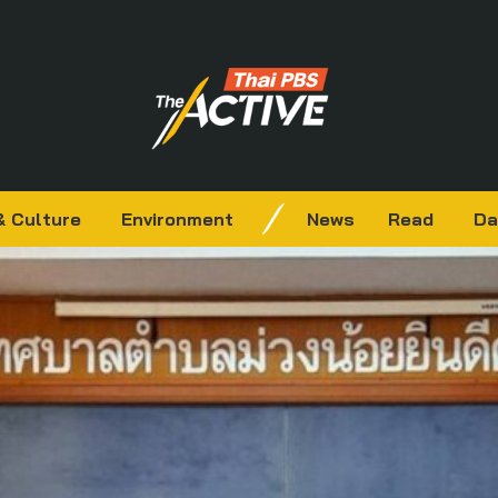
& Culture
Environment
News
Read
Da