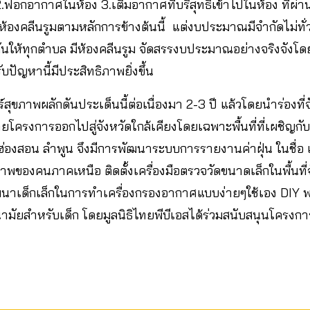
 2.ฟอกอากาศในห้อง 3.เติมอากาศที่บริสุทธิ์เข้าไปในห้อง ที่
องคลีนรูมตามหลักการข้างต้นนี้ แต่งบประมาณมีจำกัดไม่ทั่วถ
ันให้ทุกตำบล มีห้องคลีนรูม จัดสรรงบประมาณอย่างจริงจังโดยเ
ับปัญหานี้มีประสิทธิภาพยิ่งขึ้น
สุขภาพผลักดันประเด็นนี้ต่อเนื่องมา 2-3 ปี แล้วโดยนำร่องที่
ยายโครงการออกไปสู่จังหวัดใกล้เคียงโดยเฉพาะพื้นที่ที่เผชิญ
่ฮ่องสอน ลำพูน จึงมีการพัฒนาระบบการรายงานค่าฝุ่น ในชื่อ 
พของคนภาคเหนือ ติดตั้งเครื่องมือตรวจวัดขนาดเล็กในพื้นที่
พัฒนาเด็กเล็กในการทำเครื่องกรองอากาศแบบง่ายๆใช้เอง DIY 
ัยสำหรับเด็ก โดยมูลนิธิไทยพีบีเอสได้ร่วมสนับสนุนโครงกา