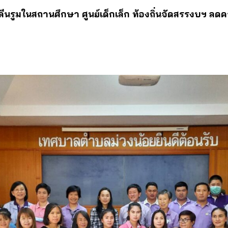
นรูมในสถานศึกษา ศูนย์เด็กเล็ก ท้องถิ่นจัดสรรงบฯ ลดคว