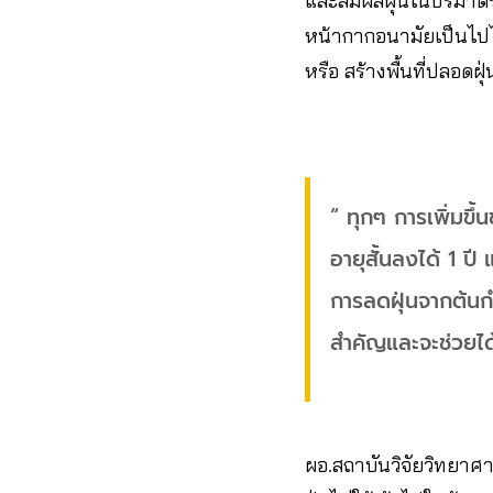
และสัมผัสฝุ่นในปริมาตร
หน้ากากอนามัยเป็นไป
หรือ สร้างพื้นที่ปลอดฝุ
“ ทุกๆ การเพิ่มขึ้
อายุสั้นลงได้ 1 ป
การลดฝุ่นจากต้นกำ
สำคัญและจะช่วยได
ผอ.สถาบันวิจัยวิทยาศาส