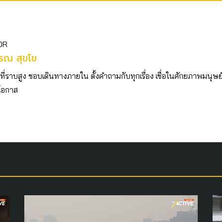
OR
รณ สุขโข
วที่ราบสูง ชอบเดินทางภายใน ตั้งคำถามกับทุกเรื่อง เชื่อในศักยภาพมนุษย
ีโอกาส