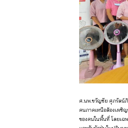
ศ.นพ.ขวัญชัย ศุภรัตน์
คนภาคเหนือต้องเผชิญก
ของคนในพื้นที่ โดยเฉพา