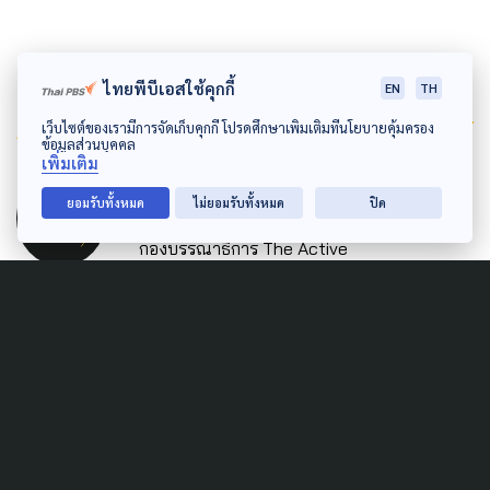
ไทยพีบีเอสใช้คุกกี้
EN
TH
Author
เว็บไซต์ของเรามีการจัดเก็บคุกกี้ โปรดศึกษาเพิ่มเติมที่นโยบายคุ้มครอง
ข้อมูลส่วนบุคคล
เพิ่มเติม
AUTHOR
The Active
ยอมรับทั้งหมด
ไม่ยอมรับทั้งหมด
ปิด
กองบรรณาธิการ The Active
Related News
SOCIAL MOVEMENT
LAW & RIGHTS