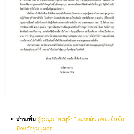
อ่านเพิ่ม
ผู้ชุมนุม “ทะลุฟ้า” ตอบกลับ กทม. ยืนยัน
ปักหลักชุมนุมต่อ