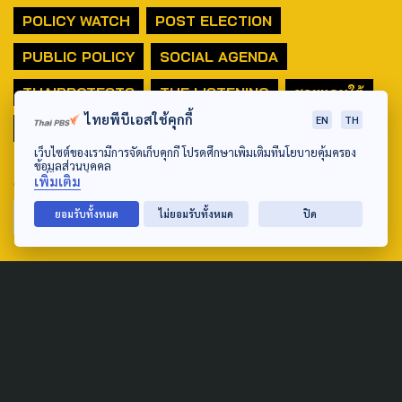
POLICY WATCH
POST ELECTION
PUBLIC POLICY
SOCIAL AGENDA
THAIPROTESTS
THE LISTENING
ชายแดนใต้
ไทยพีบีเอสใช้คุกกี้
EN
TH
มหานครภูมิภาค
เว็บไซต์ของเรามีการจัดเก็บคุกกี้ โปรดศึกษาเพิ่มเติมที่นโยบายคุ้มครอง
ข้อมูลส่วนบุคคล
SEARCH
เพิ่มเติม
ยอมรับทั้งหมด
ไม่ยอมรับทั้งหมด
ปิด
ABOUT US & CONTACT US
Address:
ศูนย์สื่อสารวาระทางสังคมและนโยบายสาธารณะ องค์การกระจาย
เสียงและแพร่ภาพสาธารณะแห่งประเทศไทย (สำนักงานใหญ่) 145
ถนนวิภาวดีรังสิต แขวงตลาดบางเขน เขตหลักสี่ กรุงเทพฯ 10210