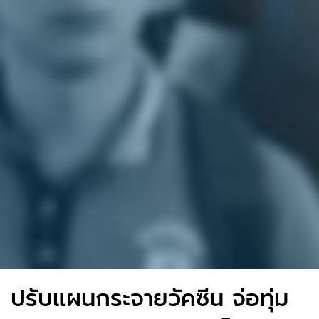
ปรับแผนกระจายวัคซีน​ จ่อทุ่ม