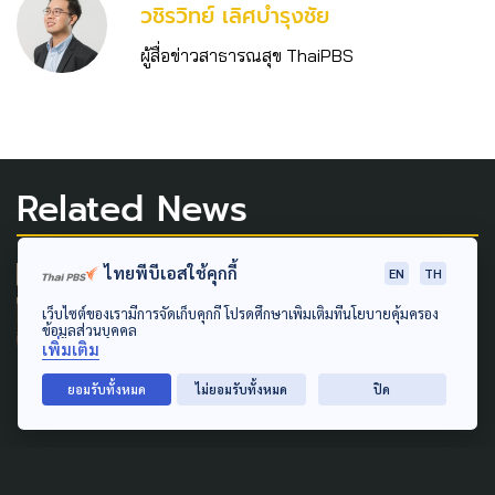
วชิร​วิทย์​ เลิศบำรุงชัย
ผู้สื่อข่าวสาธารณสุข ThaiPBS
Related News
ไทยพีบีเอสใช้คุกกี้
EN
TH
ART & DESIGN
เว็บไซต์ของเรามีการจัดเก็บคุกกี้ โปรดศึกษาเพิ่มเติมที่นโยบายคุ้มครอง
14 ปีฝูงบินหนังไทยเตรียมดัน
ข้อมูลส่วนบุคคล
ผกก.หน้าใหม่ ขณะ 'หลานม่า'
เพิ่มเติม
คว้า 11 รางวัล สมาคมผู้กำกับฯ
ยอมรับทั้งหมด
ไม่ยอมรับทั้งหมด
ปิด
5 เมษายน 2025
ENVIRONMENT
POLLUTION