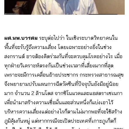
ผศ.นพ.บ​ว​รศ​ม​
ระบุต่อไปว่า​ ในเชิงระบาดวิทยาคนใน
พื้นที่จะรับรู้ถึงความเสี่ยง โดยเฉพาะอย่างยิ่งในช่วง
สงกรานต์ อาจต้องคิดร่วมกันที่จะควบคุมโรคอย่างไร เมื่อ
ทุกฝ่ายวิเคราะห์ตรงกันเป็นช่วงเวลาที่เสี่ยงมากที่สุด
เพราะจะมีการเคลื่อนย้ายประชากร กระทรวงสาธารณสุข​
จึงพยายามปรับแผนการฉีดวัคซีนที่ปัจจุบันยังมีอยู่น้อย
มาก จำนวน 2 ล้านโดส จากซิโนแวคและแอสตราเซเนกา​
เพื่อนำมาสร้างความเชื่อมั่นและส่วนหนึ่งก็แบ่งเอาไว้
บริหารความเสี่ยงแต่อย่างไรก็ตามไม่มากพอที่จะใช้สร้าง
ภูมิคุ้มกันหมู่ แต่หากกรณีจะเปิดประเทศที่เกาะภูเก็ตก็