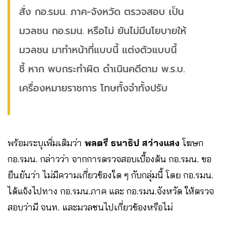
สั่ง กอ.รมน. ภาค-จังหวัด ตรวจสอบ เป็น
มวลชน กอ.รมน. หรือไม่ ยันไม่มีนโยบายให้
มวลชน มาทำหน้าที่แบบนี้ แต่งตัวแบบนี้
ชี้ หาก พบกระทำผิด ดำเนินคดีตาม พ.ร.บ.
เครื่องหมายราชการ โทษทั้งจำทั้งปรับ
พร้อมระบุเพิ่มเติมว่า
พลตรี ธนาธิป สว่างแสง
โฆษก
กอ.รมน. กล่าวว่า จากการตรวจสอบเบื้องต้น กอ.รมน. ขอ
ยืนยันว่า ไม่มีความเกี่ยวข้องใด ๆ กับกลุ่มนี้ โดย กอ.รมน.
ได้แจ้งไปทาง กอ.รมน.ภาค และ กอ.รมน.จังหวัด ให้ตรวจ
สอบว่ามี จนท. และมวลชนไปเกี่ยวข้องหรือไม่