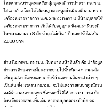
โดยหากพบว่าบุคคลหรือกลุ่มบุคคลมีการนำตรา กอ.รมน.
ไปแอบอ้าง โดยไม่ได้อนุญาต จะถูกดำเนินคดี ตาม พ.ร.บ.
เครื่องหมายราชการ พ.ศ. 2482 มาตรา 6 ที่ห้ามบุคคลใช้
เครื่องหมายราชการ เว้นได้รับอนุญาต ซึ่งคนฝ่าฝืนจะมี
โทษตามมาตรา 8 คือ จำคุกไม่เกิน 1 ปี และปรับไม่เกิน
2,000 บาท
สำหรับมวลชน กอ.รมน. มีบทบาทหน้าที่หลัก คือ นำข้อมูล
ข่าวสารด้านความมั่นคงกระจายไปพื้นที่ต่าง ๆ รวมพลัง
เทิดทูนสถาบันพระมหากษัตริย์ และงานจิตอาสาต่าง ๆ
เป็นต้น ซึ่ง มวลชน กอ.รมน. จะไม่แต่งกายแบบกลุ่มนักรบ
องค์ดำ-สองคาบสมุทร ซึ่งขณะนี้ได้ให้ กอ.รมน. ภาค กับ
จังหวัดตรวจสอบเพิ่มเติม หากพบบุคคลกระทำผิด จะ