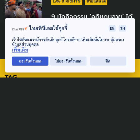
LAW & RIGHTS
ชายแดนใต้
9 นักกิจกรรม ‘คดีชุดมลายู’ ได้
ประกันตัว! ปฏิเสธข้อหา ยุยง
ไทยพีบีเอสใช้คุกกี้
EN
TH
ปลุกปั่น
เว็บไซต์ของเรามีการจัดเก็บคุกกี้ โปรดศึกษาเพิ่มเติมที่นโยบายคุ้มครอง
23 มกราคม 2025
ข้อมูลส่วนบุคคล
เพิ่มเติม
ยอมรับทั้งหมด
ไม่ยอมรับทั้งหมด
ปิด
TAG
ACTIVE DATA LAB
ENVIRONMENT
INDIGENOUS
INEQUALITY
LIFE & CULTURE
POLICY WATCH
POST ELECTION
PUBLIC POLICY
SOCIAL AGENDA