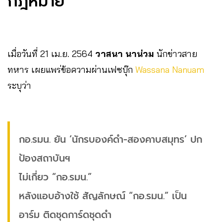
กฎหมาย
เมื่อวันที่ 21 เม.ย. 2564
วาสนา นาน่วม
นักข่าวสาย
ทหาร เผยแพร่ข้อความผ่านเฟซบุ๊ก
Wassana Nanuam
ระบุว่า
กอ.รมน. ยัน ‘นักรบองค์ดำ-สองคาบสมุทร’ ปก
ป้องสถาบันฯ
ไม่เกี่ยว “กอ.รมน.”
หลังแอบอ้างใช้ สัญลักษณ์ “กอ.รมน.” เป็น
อาร์ม ติดชุดการ์ดชุดดำ