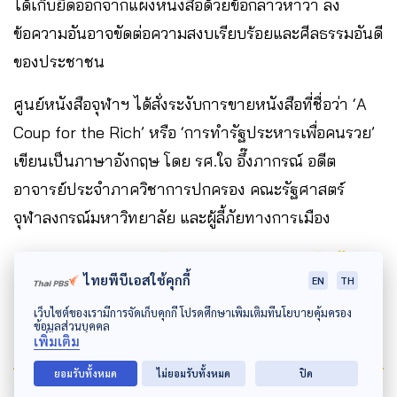
ได้เก็บยึดออกจากแผงหนังสือด้วยข้อกล่าวหาว่า ลง
ข้อความอันอาจขัดต่อความสงบเรียบร้อยและศีลธรรมอันดี
ของประชาชน
ศูนย์หนังสือจุฬาฯ ได้สั่งระงับการขายหนังสือที่ชื่อว่า ‘A
Coup for the Rich’ หรือ ‘การทำรัฐประหารเพื่อคนรวย’
เขียนเป็นภาษาอังกฤษ โดย รศ.ใจ อึ๊งภากรณ์ อดีต
อาจารย์ประจำภาควิชาการปกครอง คณะรัฐศาสตร์
จุฬาลงกรณ์มหาวิทยาลัย และผู้ลี้ภัยทางการเมือง
อ้างอิง
12 ‘หนังสือห้ามอ่าน’ ของการเมืองไทย
ไทยพีบีเอสใช้คุกกี้
EN
TH
20 ปีหลัง
เว็บไซต์ของเรามีการจัดเก็บคุกกี้ โปรดศึกษาเพิ่มเติมที่นโยบายคุ้มครอง
ข้อมูลส่วนบุคคล
เพิ่มเติม
ยอมรับทั้งหมด
ไม่ยอมรับทั้งหมด
ปิด