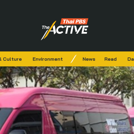
& Culture
Environment
News
Read
Da