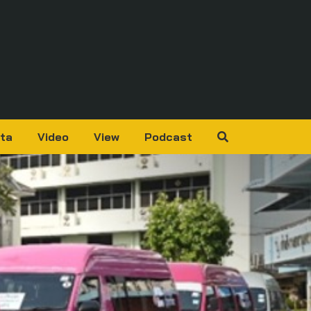
ta
Video
View
Podcast