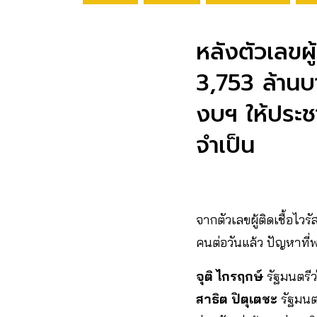
หลังตัวเลขผู้
3,753 ล้านบ
งบฯ ให้ประช
จำเป็น​
จากตัวเลขผู้ติดเชื้อไวรั
คนต่อวันแล้ว ปัญหาที
จุติ ไกรฤกษ์
รัฐมนตรี
สาธิต ปิตุเตชะ
รัฐมนต