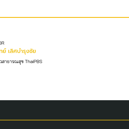
OR
ิทย์​ เลิศบำรุงชัย
อข่าวสาธารณสุข ThaiPBS