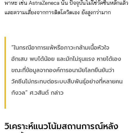
พาหะ เช่น AstraZeneca นั้น ปัจจุบันไม่ใช่วัคซีนหลักแล้ว
และความเสี่ยงจากการติดโควิดเอง ยังสูงกว่ามาก
“ในกรณีอาการแพ้หรือภาวะกล้ามเนื้อหัวใจ
อักเสบ พบได้น้อย และมักไม่รุนแรง หายได้เอง
ขณะที่ข้อมูลจากองค์การอนามัยโลกยืนยันว่า
วัคซีนไม่กระทบต่อระบบสืบพันธุ์อย่างที่หลายคน
กังวล” ศ.วสันต์ กล่าว
วิเคราะห์แนวโน้มสถานการณ์หลัง