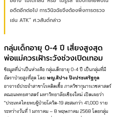
อย่าง ‘ไม่ได้กลิ่น’ หรือ ‘ไม่รู้รส’ แบบที่เคยพบใน
อดีตอีกต่อไป การวินิจฉัยจึงต้องพึ่งการตรวจ
เช่น ATK” ศ.วสันต์กล่าว
กลุ่มเด็กอายุ 0-4 ปี เสี่ยงสูงสุด
พ่อแม่ควรเฝ้าระวังช่วงเปิดเทอม
ข้อมูลที่น่าเป็นห่วงคือ กลุ่มเด็กอายุ 0-4 ปี เป็นกลุ่มที่มี
อัตราป่วยสูงที่สุด โดย
พญ.สิปาง ปังประเสริฐกุล
อาจารย์ประจำสาขาโรคติดเชื้อ ภาควิชากุมารเวชศาสตร์
คณะแพทยศาสตร์ มหาวิทยาลัยเชียงใหม่ เปิดเผยว่า
“ประเทศไทยพบผู้ป่วยโควิด-19 สะสมกว่า 41,000 ราย
ระหว่างวันที่ 1 มกราคม – 8 พฤษภาคม 2568 โดยกลุ่ม