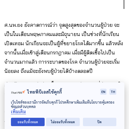
ศ.นพ.ยง ยังคาดการณ์ว่า จุดสูงสุดของจำนวนผู้ป่วย จะ
เป็นในเดือนพฤษภาคมและมิถุนายน เป็นช่วงที่นักเรียน
เปิดเทอม นักเรียนจะเป็นผู้ที่ขยายโรคได้มากขึ้น แล้วหลัง
จากนั้นเมื่อเข้าสู่เดือนกรกฎาคม เมื่อมีผู้ติดเชื้อไปเป็น
จำนวนมากแล้ว การระบาดของโรค จำนวนผู้ป่วยจะเริ่ม
น้อยลง ถึงแม้จะยังพบผู้ป่วยได้บ้างตลอดปี
ส่วนอัตราการเสียชีวิตนั้น ศ.นพ.ยง มีมุมมองที่น่าสบายใจ
ไทยพีบีเอสใช้คุกกี้
EN
TH
ว่า อัตราการเสียชีวิตลดลงมาโดยตลอดทุกปี หลังจาก
เว็บไซต์ของเรามีการจัดเก็บคุกกี้ โปรดศึกษาเพิ่มเติมที่นโยบายคุ้มครอง
เปลี่ยนเข้ามาเป็นโรคประจำฤดูกาล ในปีที่แล้วมีผู้เสียชีวิต
ข้อมูลส่วนบุคคล
เพิ่มเติม
ทั้งสิ้น 220 คน และปีนี้ถึงแม้ว่าจะมีผู้ป่วยมากกว่าปีที่แล้ว
ก็เชื่อว่าจำนวนผู้เสียชีวิตจะน้อยกว่าปีที่แล้วมาก.
ยอมรับทั้งหมด
ไม่ยอมรับทั้งหมด
ปิด