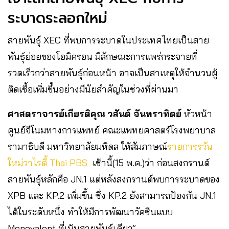
ระบาดระลอกใหม่
สายพันธุ์ XEC ที่พบการระบาดในประเทศไทยเป็นสาย
พันธุ์ย่อยของโอมิครอน มีลักษณะการแพร่กระจายที่
รวดเร็วกว่าสายพันธุ์ก่อนหน้า อาจเป็นสาเหตุให้จำนวนผู้
ติดเชื้อเพิ่มขึ้นอย่างมีนัยสำคัญในช่วงที่ผ่านมา
ศาสตราจารย์เกียรติคุณ วสันต์ จันทราทิตย์
หัวหน้า
ศูนย์จีโนมทางการแพทย์ คณะแพทยศาสตร์โรงพยาบาล
รามาธิบดี มหาวิทยาลัยมหิดล ให้สัมภาษณ์
รายการรวัน
ใหม่วาไรตี้ Thai PBS
เช้านี้(15 พ.ค.)ว่า ก่อนสงกรานต์
สายพันธุ์หลักคือ JN.1 แต่หลังสงกรานต์พบการระบาดของ
XPB และ KP.2 เพิ่มขึ้น ซึ่ง KP.2 ยังสามารถป้องกัน JN.1
ได้ในระดับหนึ่ง ทำให้มีการพัฒนาวัคซีนแบบ
Monovalent ที่เน้นสายพันธุ์เดียว”