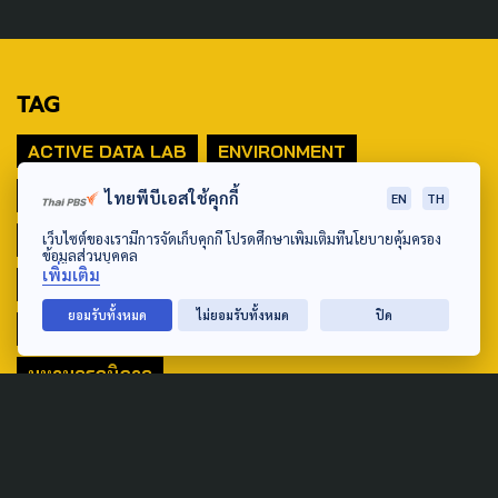
TAG
ACTIVE DATA LAB
ENVIRONMENT
INDIGENOUS
INEQUALITY
LIFE & CULTURE
ไทยพีบีเอสใช้คุกกี้
EN
TH
POLICY WATCH
POST ELECTION
เว็บไซต์ของเรามีการจัดเก็บคุกกี้ โปรดศึกษาเพิ่มเติมที่นโยบายคุ้มครอง
ข้อมูลส่วนบุคคล
เพิ่มเติม
PUBLIC POLICY
SOCIAL AGENDA
ยอมรับทั้งหมด
ไม่ยอมรับทั้งหมด
ปิด
THAIPROTESTS
THE LISTENING
ชายแดนใต้
มหานครภูมิภาค
SEARCH