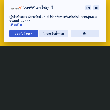
POLICY WATCH
POST ELECTION
ไทยพีบีเอสใช้คุกกี้
EN
TH
PUBLIC POLICY
SOCIAL AGENDA
เว็บไซต์ของเรามีการจัดเก็บคุกกี้ โปรดศึกษาเพิ่มเติมที่นโยบายคุ้มครอง
ข้อมูลส่วนบุคคล
เพิ่มเติม
THAIPROTESTS
THE LISTENING
ชายแดนใต้
ยอมรับทั้งหมด
ไม่ยอมรับทั้งหมด
ปิด
มหานครภูมิภาค
SEARCH
ABOUT US & CONTACT US
Address:
ศูนย์สื่อสารวาระทางสังคมและนโยบายสาธารณะ องค์การกระจาย
เสียงและแพร่ภาพสาธารณะแห่งประเทศไทย (สำนักงานใหญ่) 145
ถนนวิภาวดีรังสิต แขวงตลาดบางเขน เขตหลักสี่ กรุงเทพฯ 10210