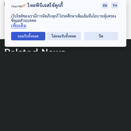
The Active
ไทยพีบีเอสใช้คุกกี้
EN
TH
กองบรรณาธิการ The Active
เว็บไซต์ของเรามีการจัดเก็บคุกกี้ โปรดศึกษาเพิ่มเติมที่นโยบายคุ้มครอง
ข้อมูลส่วนบุคคล
เพิ่มเติม
ยอมรับทั้งหมด
ไม่ยอมรับทั้งหมด
ปิด
Related News
PUBLIC HEALTH
SOCIAL MOVEMENT
WELFARE
เติมใจ "Caregiver" ในวันที่หมด
แรง
3 สิงหาคม 2026
URBAN
ART & DESIGN