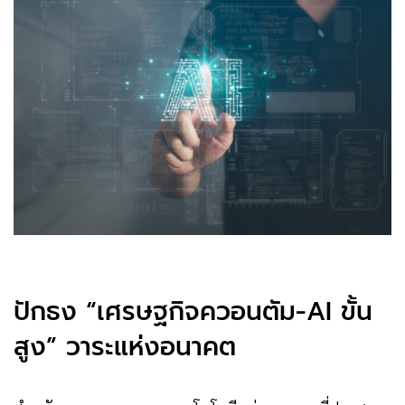
ปักธง “เศรษฐกิจควอนตัม-AI ขั้น
สูง” วาระแห่งอนาคต