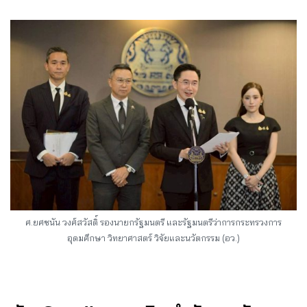
ศ.ยศชนัน วงศ์สวัสดิ์ รองนายกรัฐมนตรี และรัฐมนตรีว่าการกระทรวงการ
อุดมศึกษา วิทยาศาสตร์ วิจัยและนวัตกรรม (อว.)