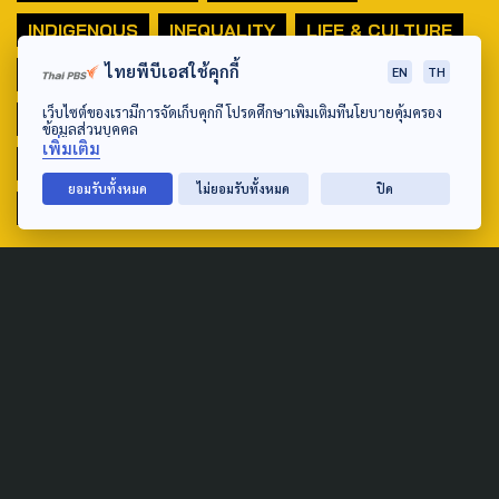
INDIGENOUS
INEQUALITY
LIFE & CULTURE
ไทยพีบีเอสใช้คุกกี้
POLICY WATCH
POST ELECTION
EN
TH
เว็บไซต์ของเรามีการจัดเก็บคุกกี้ โปรดศึกษาเพิ่มเติมที่นโยบายคุ้มครอง
PUBLIC POLICY
SOCIAL AGENDA
ข้อมูลส่วนบุคคล
เพิ่มเติม
THAIPROTESTS
THE LISTENING
ชายแดนใต้
ยอมรับทั้งหมด
ไม่ยอมรับทั้งหมด
ปิด
มหานครภูมิภาค
SEARCH
ABOUT US & CONTACT US
Address:
ศูนย์สื่อสารวาระทางสังคมและนโยบายสาธารณะ องค์การกระจาย
เสียงและแพร่ภาพสาธารณะแห่งประเทศไทย (สำนักงานใหญ่) 145