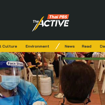
& Culture
Environment
News
Read
Da