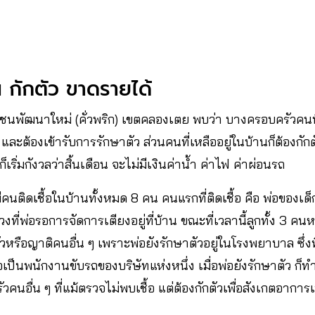
 กักตัว ขาดรายได้
ุมชนพัฒนาใหม่ (คั่วพริก) เขตคลองเตย พบว่า บางครอบครัวคน
 และต้องเข้ารับการรักษาตัว ส่วนคนที่เหลืออยู่ในบ้านก็ต้องกักต
ริ่มกังวลว่าสิ้นเดือน จะไม่มีเงินค่าน้ำ ค่าไฟ ค่าผ่อนรถ
คนติดเชื้อในบ้านทั้งหมด 8 คน คนแรกที่ติดเชื้อ คือ พ่อของเด็ก
วงที่พ่อรอการจัดการเตียงอยู่ที่บ้าน ขณะที่เวลานี้ลูกทั้ง 3 คนห
รือญาติคนอื่น ๆ เพราะพ่อยังรักษาตัวอยู่ในโรงพยาบาล ซึ่งท
อเป็นพนักงานขับรถของบริษัทแห่งหนึ่ง เมื่อพ่อยังรักษาตัว ก
นอื่น ๆ ที่แม้ตรวจไม่พบเชื้อ แต่ต้องกักตัวเพื่อสังเกตอาการเน