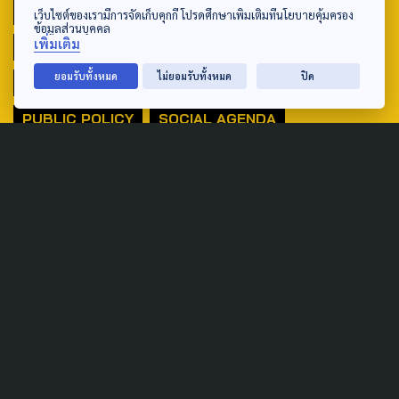
ACTIVE DATA LAB
ENVIRONMENT
เว็บไซต์ของเรามีการจัดเก็บคุกกี้ โปรดศึกษาเพิ่มเติมที่นโยบายคุ้มครอง
ข้อมูลส่วนบุคคล
เพิ่มเติม
INDIGENOUS
INEQUALITY
LIFE & CULTURE
ยอมรับทั้งหมด
ไม่ยอมรับทั้งหมด
ปิด
POLICY WATCH
POST ELECTION
PUBLIC POLICY
SOCIAL AGENDA
THAIPROTESTS
THE LISTENING
ชายแดนใต้
มหานครภูมิภาค
SEARCH
ABOUT US & CONTACT US
Address:
ศูนย์สื่อสารวาระทางสังคมและนโยบายสาธารณะ องค์การกระจาย