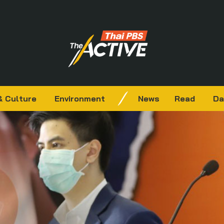
& Culture
Environment
News
Read
Da