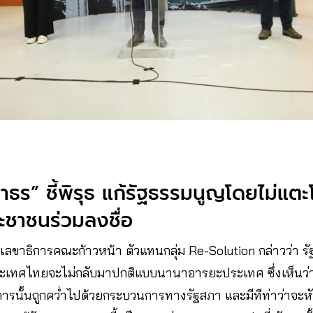
าธร” ชี้พิรุธ แก้รัฐธรรมนูญโดยไม่แต
ชาชนร่วมลงชื่อ
เลขาธิการคณะก้าวหน้า ตัวแทนกลุ่ม Re-Solution กล่าวว่า ร
ประเทศไทยจะไม่กลับมาปกติแบบนานาอารยะประเทศ ซึ่งเห็นว่าต
การนั้นถูกคว่ำไปด้วยกระบวนการทางรัฐสภา และมีทีท่าว่าจ