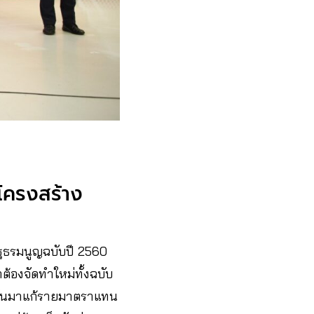
ะโครงสร้าง
ัฐธรมนูญฉบับปี 2560
้องจัดทำใหม่ทั้งฉบับ
ะหันมาแก้รายมาตราแทน