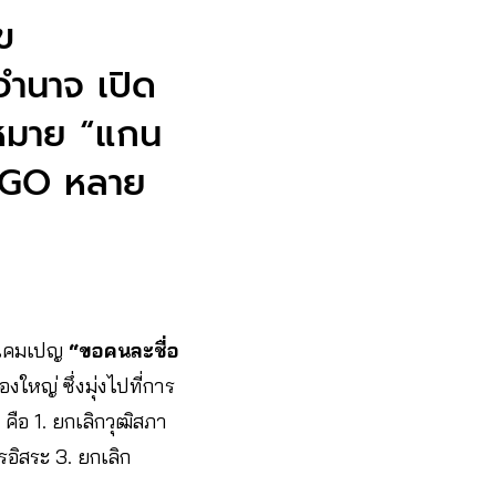
ข
อำนาจ เปิด
ฎหมาย “แกน
 NGO หลาย
ในแคมเปญ
“ขอคนละชื่อ
หญ่ ซึ่งมุ่งไปที่การ
คือ 1. ยกเลิกวุฒิสภา
อิสระ 3. ยกเลิก