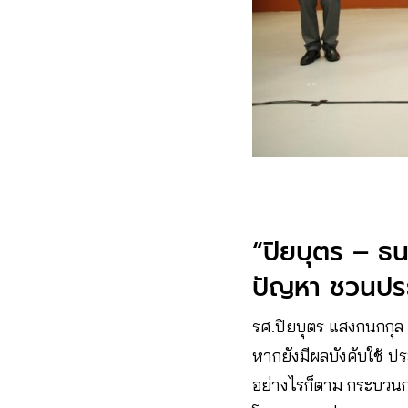
“ปิยบุตร – ธน
ปัญหา ชวนประ
รศ.ปิยบุตร แสงกนกกุล 
หากยังมีผลบังคับใช้ 
อย่างไรก็ตาม กระบวน