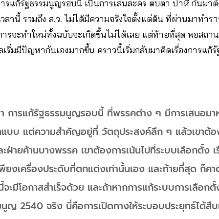
ก้รัฐธรรมนูญรอบนี้ เป็นการเล่นละคร ตบตา ปาหี่ กันมาตั้งแ
ลานี้ รวมถึง ส.ว. ไม่ได้มีความจริงใจตั้งแต่ต้น ที่ผ่านมาทำร
อการจะทำใหม่ทั้งฉบับจะเกิดขึ้นไม่ได้เลย แต่ท้ายที่สุด พอสถ
เริ่มมีปัญหากันเองมากขึ้น คราวนี้เริ่มกลับมาคิดเรื่องการแก้
การแก้รัฐธรรมนูญรอบนี้ ที่พรรคต่าง ๆ มีการเสนอมา
บบ แต่ความสำคัญอยู่ที่ วัตถุประสงค์ลึก ๆ แล้วเขาต้อง
ละฝ่ายค้านบางพรรค เขาต้องการเน้นไปที่ระบบเลือกตั้ง เรื
ียงเครื่องประดับที่ตกแต่งเท่านั้นเอง และท้ายที่สุด ก็ค
นี้จะมีโอกาสสำเร็จด้วย และถ้าหากการแก้ระบบการเลือกตั้งค
นูญ 2540 จริง นี่คือการเปิดทางให้ระบอบประยุทธ์ได้ส