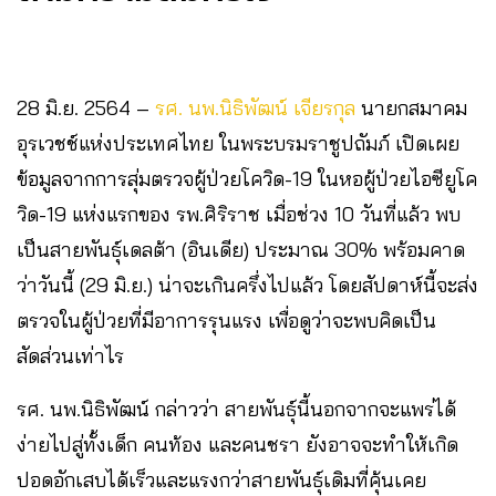
28 มิ.ย. 2564 –
รศ. นพ.นิธิพัฒน์ เจียรกุล
นายกสมาคม
อุรเวชช์แห่งประเทศไทย ในพระบรมราชูปถัมภ์ เปิดเผย
ข้อมูลจากการสุ่มตรวจผู้ป่วยโควิด-19 ในหอผู้ป่วยไอซียูโค
วิด-19 แห่งแรกของ รพ.ศิริราช เมื่อช่วง 10 วันที่แล้ว พบ
เป็นสายพันธุ์เดลต้า (อินเดีย) ประมาณ 30% พร้อมคาด
ว่าวันนี้ (29 มิ.ย.) น่าจะเกินครึ่งไปแล้ว โดยสัปดาห์นี้จะส่ง
ตรวจในผู้ป่วยที่มีอาการรุนแรง เพื่อดูว่าจะพบคิดเป็น
สัดส่วนเท่าไร
รศ. นพ.นิธิพัฒน์ กล่าวว่า สายพันธุ์นี้นอกจากจะแพร่ได้
ง่ายไปสู่ทั้งเด็ก คนท้อง และคนชรา ยังอาจจะทำให้เกิด
ปอดอักเสบได้เร็วและแรงกว่าสายพันธุ์เดิมที่คุ้นเคย