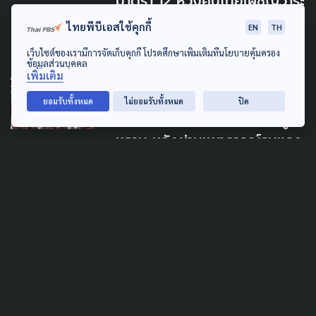
มาตรา 12 หวังคนไทยเผชิญวาระ
ท้ายอย่างมีศักดิ์ศรี
ไทยพีบีเอสใช้คุกกี้
EN
TH
8 สิงหาคม 2026
เว็บไซต์ของเรามีการจัดเก็บคุกกี้ โปรดศึกษาเพิ่มเติมที่นโยบายคุ้มครอง
ข้อมูลส่วนบุคคล
เพิ่มเติม
PUBLIC HEALTH
SAFETY
ยอมรับทั้งหมด
ไม่ยอมรับทั้งหมด
ปิด
ฝากครอบครัว สังเกตอาการลูก
หลาน หลังผ่านเหตุการณ์รุนแรง
เฝ้าระวังเสี่ยง PTSD ระยะยาว
8 สิงหาคม 2026
PUBLIC HEALTH
ตรวจ HIV = รักตัวเอง รับผิด
ชอบต่อคนรอบข้าง แนะ
ครอบครัว เปิดใจ-ปรับมุมมอง
ไม่ตีตรา