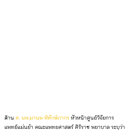
ด้าน
ศ. นพ.มานพ พิทักษ์ภากร
หัวหน้าศูนย์วิจัยการ
แพทย์แม่นยำ คณะแพทยศาสตร์ ศิริราช พยาบาล ระบุว่า