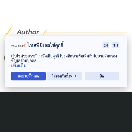
Author
ไทยพีบีเอสใช้คุกกี้
EN
TH
AUTHOR
ทัศนีย์ ประกอบบุญ
เว็บไซต์ของเรามีการจัดเก็บคุกกี้ โปรดศึกษาเพิ่มเติมที่นโยบายคุ้มครอง
ข้อมูลส่วนบุคคล
เพิ่มเติม
นักข่าวสายลุย เกาะติดประเด็นแล้วไม่มีปล่อย รัก
การเดินทาง หลงรักศิลปะบนรองเท้า และชอบ
ยอมรับทั้งหมด
ไม่ยอมรับทั้งหมด
ปิด
ร้องเพลงเป็นชีวิตจิตใจ
Related News