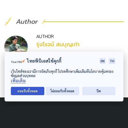
Author
AUTHOR
รุ่งโรจน์ สมบุญเก่า
หนุ่มหน้ามนต์คนบางเลน สนับสนุนความเท่า
ไทยพีบีเอสใช้คุกกี้
EN
TH
เทียมทางเพศ ชื่นชอบอนิเมะ ทั้งสัตว์บกสัตว์ทะเล
ล้วนเป็นเพื่อน
เว็บไซต์ของเรามีการจัดเก็บคุกกี้ โปรดศึกษาเพิ่มเติมที่นโยบายคุ้มครอง
ข้อมูลส่วนบุคคล
เพิ่มเติม
ยอมรับทั้งหมด
ไม่ยอมรับทั้งหมด
ปิด
Related News
PUBLIC HEALTH
LOCAL
URBAN