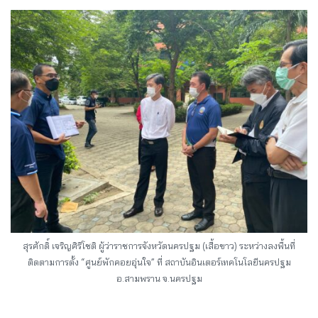
สุรศักดิ์ เจริญศิริโชติ ผู้ว่าราชการจังหวัดนครปฐม (เสื้อขาว) ระหว่างลงพื้นที่
ติดตามการตั้ง “ศูนย์พักคอยอุ่นใจ” ที่ สถาบันอินเตอร์เทคโนโลยีนครปฐม
อ.สามพราน จ.นครปฐม