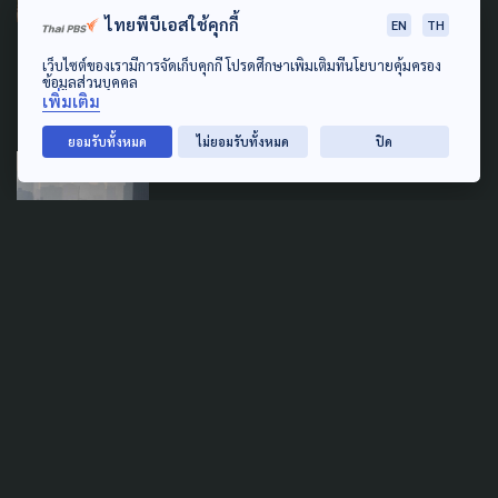
ไทยพีบีเอสใช้คุกกี้
ผกก.หน้าใหม่ ขณะ 'หลานม่า'
EN
TH
คว้า 11 รางวัล สมาคมผู้กำกับฯ
เว็บไซต์ของเรามีการจัดเก็บคุกกี้ โปรดศึกษาเพิ่มเติมที่นโยบายคุ้มครอง
ข้อมูลส่วนบุคคล
5 เมษายน 2025
เพิ่มเติม
ยอมรับทั้งหมด
ไม่ยอมรับทั้งหมด
ปิด
ENVIRONMENT
POLLUTION
NGO ไทยชี้ รัฐปัดฝุ่นผิดทาง:
อากาศจะสะอาดได้ ต้องมีข้อมูล
ต้องแก้ที่ต้นเหตุ
26 มกราคม 2025
COVID-19
SOCIAL MOVEMENT
ธุรกิจร้านอาหาร-สถานบันเทิง
เชียงใหม่ส่อซึมยาว