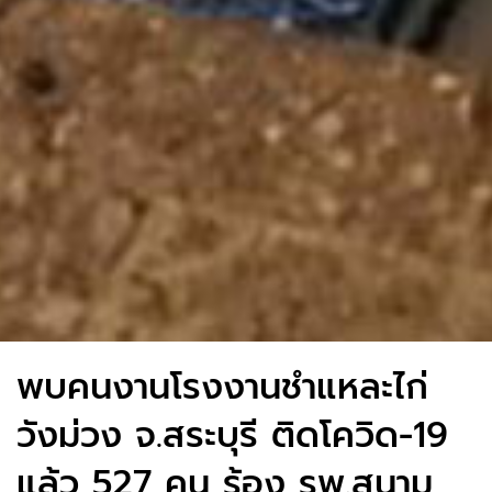
พบคนงานโรงงานชำแหละไก่
วังม่วง จ.สระบุรี ติดโควิด-19
แล้ว 527 คน ร้อง รพ.สนาม