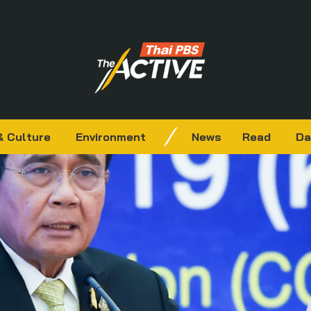
& Culture
Environment
News
Read
Da