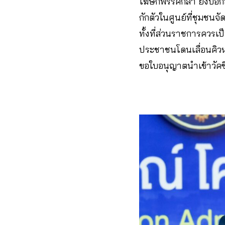
โฆษกพรรคกล้า ยังบอกอ
กักตัวในศูนย์ที่ชุมชนจ
ทั้งที่ส่วนราชการควรเป
ประชาชนโดนเลื่อนคิวห
ขอใบอนุญาตนำเข้าวัคซีน