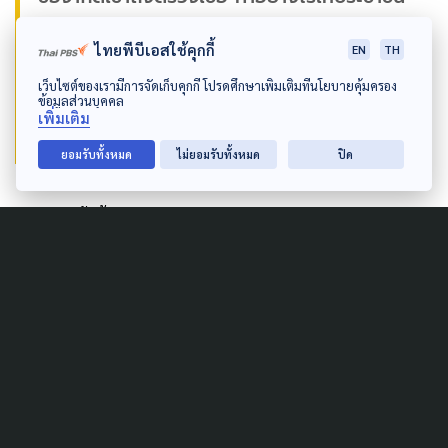
เข้าถึงง่ายหรือสามารถตรวจด้วยตนเอง และมี
ไทยพีบีเอสใช้คุกกี้
EN
TH
ระบบรองรับการรักษาตัวที่บ้าน โดยผู้คนไม่เจ็บ
เว็บไซต์ของเรามีการจัดเก็บคุกกี้ โปรดศึกษาเพิ่มเติมที่นโยบายคุ้มครอง
ข้อมูลส่วนบุคคล
ป่วยและสูญเสียจนมากเกินไป”
เพิ่มเติม
ยอมรับทั้งหมด
ไม่ยอมรับทั้งหมด
ปิด
ภารกิจครั้งนี้ทำให้เห็นเป็นรูปธรรมการตรวจเร็ว รักษา
เลย และรีบสร้างภูมิคุ้มกัน จะช่วยให้คนติดเชื้อลดลง คน
ตายลดลง คนตายที่บ้านก็น้อยลง ถ้ามีระบบส่งยาให้ผู้ป่วย
ที่รักษาตัวที่บ้านโดยเร็ว ไม่ต้องให้ประชาชนมารับเองที่
บ้านจะเกิดเป็นปัญหาคอขวดอีก ขณะนี้มีผู้สูงอายุ คนป่วย
ติดเตียงติดบ้านในชุมชนแออัดจำนวนไม่น้อยต้องสร้าง
ระบบให้มีคนส่งยาให้คนเหล่านี้ทันท่วงที