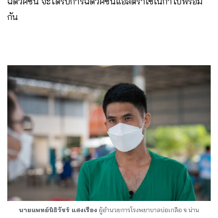
ฉีดวัคซีน จะได้รับการฉีดวัคซีนแอสตราเซเนกาไปพร้อม
กัน
นายแพทย์นิธิวัชร์​ แสงเรือง
ผู้อำนวยการโรงพยาบาล​บ่อเกลือ​ จ.น่าน