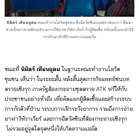
นิมิตร์ เทียนอุดม
คณะทำงานโควิดชุมชน ซึ่งฉีดวัคซีนแอสตราเซเนกา 1 เข็มมา
ช่วยเป็นอาสาสมัครอธิบายการใช้ยาฟาวิพิราเวียร์ กับผู้ติดเชื้อ พร้อมทั้งแนะนำวิธี
การรักษาตัวที่บ้านอย่างปลอดภัย
ขณะ​ที่​
นิมิตร์​ เทียนอุดม
ในฐานะคณะทำงานโควิด
ชุมชน เห็นว่า ในระยะสั้น​ หลังสิ้นสุดภารกิจแพทย์ชนบท​
ตรวจเชิงรุก​ ภาครัฐต้องกระจายชุดตรวจ ATK ฟรีให้กับ
ประชาชนอย่างทั่วถึง ​เพื่อคัดแยกผู้ติดเชื้อและสร้างระบบ
การกักตัวที่บ้าน ระบบการเฝ้าระวังอาการ​ รวมถึงการจ่าย
ยาฟาวิพิราเวียร์​ และการฉีดวัคซีนที่ต้องกระจายเชิงรุก​
ไม่รวมอยู่จุดใดจุดหนึ่งให้เกิดความแออัด​