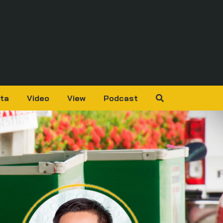
ta
Video
View
Podcast