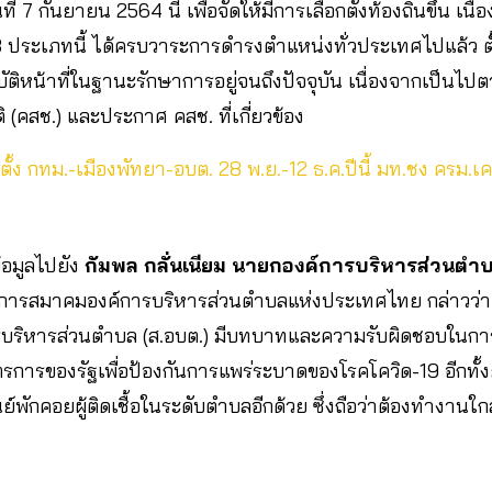
ี่ 7 กันยายน 2564 นี้ เพื่อจัดให้มีการเลือกตั้งท้องถิ่นขึ้น เนื่
ง 3 ประเภทนี้ ได้ครบวาระการดำรงตำแหน่งทั่วประเทศไปแล้ว 
ฏิบัติหน้าที่ในฐานะรักษาการอยู่จนถึงปัจจุบัน เนื่องจากเป็นไ
(คสช.) และประกาศ คสช. ที่เกี่ยวข้อง
กตั้ง กทม.-เมืองพัทยา-อบต. 28 พ.ย.-12 ธ.ค.ปีนี้ มท.ชง ครม.เ
อมูลไปยัง
กัมพล กลั่นเนียม
นายกองค์การบริหารส่วนตำบ
ารสมาคมองค์การบริหารส่วนตำบลแห่งประเทศไทย กล่าวว่า 
บริหารส่วนตำบล (ส.อบต.) มีบทบาทและความรับผิดชอบในการ
ารของรัฐเพื่อป้องกันการแพร่ระบาดของโรคโควิด-19 อีกทั้งย
ย์พักคอยผู้ติดเชื้อในระดับตำบลอีกด้วย ซึ่งถือว่าต้องทำงาน