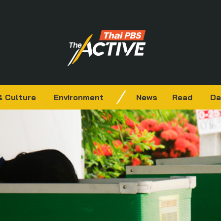
& Culture
Environment
News
Read
Da