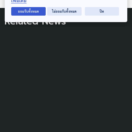
เพิ่มเติม
ยอมรับทั้งหมด
ไม่ยอมรับทั้งหมด
ปิด
Related News
MARGINAL PEOPLE
เดินหน้า ขึ้นทะเบียนกลุ่ม
ชาติพันธุ์ จัดทำฐานข้อมูล
สำคัญ เคลื่อนนโยบายคุ้มครอง
สิทธิและส่งเสริมวิถีชีวิต
1 สิงหาคม 2026
LAW & RIGHTS
LOCAL
MARGINAL PEOPLE
นายอำเภออุ้มผาง แจงปม