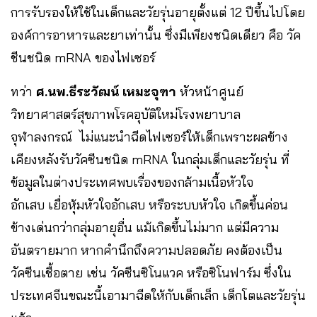
การรับรองให้ใช้ในเด็กและวัยรุ่นอายุตั้งแต่ 12 ปีขึ้นไปโดย
องค์การอาหารและยาเท่านั้น ซึ่งมีเพียงชนิดเดียว คือ วัค
ชีนชนิด mRNA ของไฟเซอร์
ทว่า
ศ.นพ.ธีระวัฒน์ เหมะจุฑา
หัวหน้าศูนย์
วิทยาศาสตร์สุขภาพโรคอุบัติใหม่โรงพยาบาล
จุฬาลงกรณ์ ไม่แนะนำฉีดไฟเซอร์ให้เด็กเพราะผลข้าง
เคียงหลังรับวัคซีนชนิด mRNA ในกลุ่มเด็กและวัยรุ่น ที่
ข้อมูลในต่างประเทศพบเรื่องของกล้ามเนื้อหัวใจ
อักเสบ เยื่อหุ้มหัวใจอักเสบ หรือระบบหัวใจ เกิดขึ้นค่อน
ข้างเด่นกว่ากลุ่มอายุอื่น แม้เกิดขึ้นไม่มาก แต่มีความ
อันตรายมาก หากคำนึกถึงความปลอดภัย คงต้องเป็น
วัคซีนเชื้อตาย เช่น วัคซีนซิโนแวค หรือซิโนฟาร์ม ซึ่งใน
ประเทศจีนขณะนี้เอามาฉีดให้กับเด็กเล็ก เด็กโตและวัยรุ่น