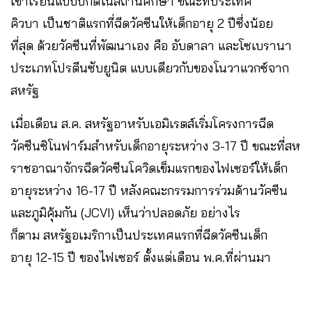
เข้าเรียนแบบปกติในสถานศึกษา ขณะที่ประเทศ
คิวบา เป็นชาติแรกที่ฉีดวัคซีนให้เด็กอายุ 2 ปีซึ่งน้อย
ที่สุด ด้วยวัคซีนที่พัฒนาเอง คือ อับดาลา และโซเบรานา
ประเภทโปรตีนซับยูนิต แบบเดียวกับของโนวาแวกซ์จาก
สหรัฐ
เมื่อเดือน ส.ค. สหรัฐอาหรับเอมิเรตส์เริ่มโครงการฉีด
วัคซีนซิโนฟาร์มสำหรับเด็กอายุระหว่าง 3-17 ปี ขณะที่สห
ราชอาณาจักรฉีดวัคซีนโควิดเข็มแรกของไฟเซอร์ให้เด็ก
อายุระหว่าง 16-17 ปี หลังคณะกรรมการร่วมด้านวัคซีน
และภูมิคุ้มกัน (JCVI) เห็นว่าปลอดภัย อย่างไร
ก็ตาม สหรัฐอเมริกาเป็นประเทศแรกที่ฉีดวัคซีนเด็ก
อายุ 12-15 ปี ของไฟเซอร์ ตั้งแต่เดือน พ.ค.ที่ผ่านมา