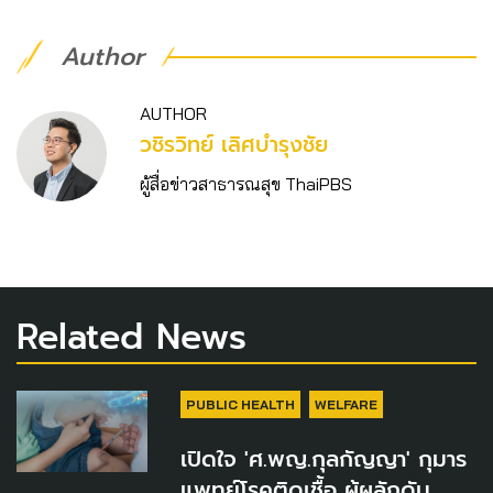
Author
AUTHOR
วชิร​วิทย์​ เลิศบำรุงชัย
ผู้สื่อข่าวสาธารณสุข ThaiPBS
Related News
PUBLIC HEALTH
WELFARE
เปิดใจ 'ศ.พญ.กุลกัญญา' กุมาร
แพทย์โรคติดเชื้อ ผู้ผลักดัน