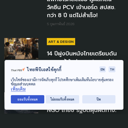
วัคซีน PCV เข้าบอร์ด สปสช.
กว่า 8 ปี แต่ไม่สำเร็จ!
5 กุมภาพันธ์ 2026
ART & DESIGN
14 ปีฝูงบินหนังไทยเตรียมดัน
ผกก.หน้าใหม่ ขณะ 'หลานม่า'
คว้า 11 รางวัล สมาคมผู้กำกับฯ
ไทยพีบีเอสใช้คุกกี้
EN
TH
5 เมษายน 2025
เว็บไซต์ของเรามีการจัดเก็บคุกกี้ โปรดศึกษาเพิ่มเติมที่นโยบายคุ้มครอง
ข้อมูลส่วนบุคคล
เพิ่มเติม
ENVIRONMENT
POLLUTION
ยอมรับทั้งหมด
ไม่ยอมรับทั้งหมด
ปิด
NGO ไทยชี้ รัฐปัดฝุ่นผิดทาง:
อากาศจะสะอาดได้ ต้องมีข้อมูล
ต้องแก้ที่ต้นเหตุ