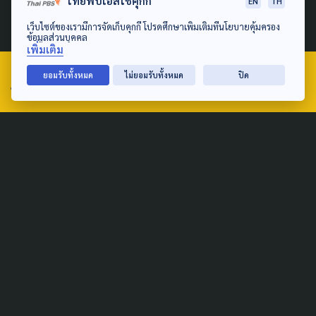
ไทยพีบีเอสใช้คุกกี้
EN
TH
25 พฤศจิกายน 2021
เว็บไซต์ของเรามีการจัดเก็บคุกกี้ โปรดศึกษาเพิ่มเติมที่นโยบายคุ้มครอง
ข้อมูลส่วนบุคคล
เพิ่มเติม
ยอมรับทั้งหมด
ไม่ยอมรับทั้งหมด
ปิด
TAG
ACTIVE DATA LAB
ENVIRONMENT
INDIGENOUS
INEQUALITY
LIFE & CULTURE
POLICY WATCH
POST ELECTION
PUBLIC POLICY
SOCIAL AGENDA
THAIPROTESTS
THE LISTENING
ชายแดนใต้
มหานครภูมิภาค
SEARCH