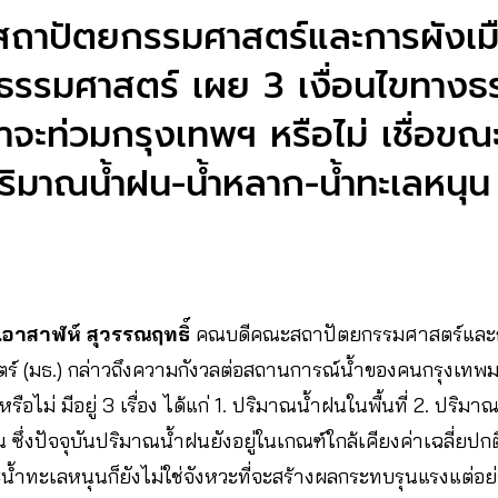
าปัตยกรรมศาสตร์และการผังเม
ธรรมศาสตร์ เผย 3 เงื่อนไขทางธ
ำจะท่วมกรุงเทพฯ หรือไม่ เชื่อขณะ
ปริมาณน้ำฝน-น้ำหลาก-น้ำทะเลหนุน
.อาสาฬห์ สุวรรณฤทธิ์
คณบดีคณะสถาปัตยกรรมศาสตร์และก
 (มธ.) กล่าวถึงความกังวลต่อสถานการณ์น้ำของคนกรุงเทพมหาน
รือไม่ มีอยู่ 3 เรื่อง ได้แก่ 1. ปริมาณน้ำฝนในพื้นที่ 2. ป
ซึ่งปัจจุบันปริมาณน้ำฝนยังอยู่ในเกณฑ์ใกล้เคียงค่าเฉลี่ยป
น้ำทะเลหนุนก็ยังไม่ใช่จังหวะที่จะสร้างผลกระทบรุนแรงแต่อย