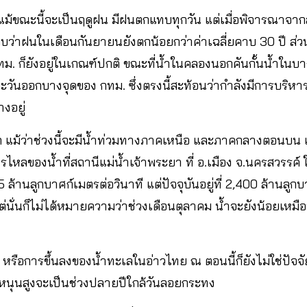
 แม้ขณะนี้จะเป็นฤดูฝน มีฝนตกแทบทุกวัน แต่เมื่อพิจารณาจา
บว่าฝนในเดือนกันยายนยังตกน้อยกว่าค่าเฉลี่ยคาบ 30 ปี ส่วน
 กทม. ก็ยังอยู่ในเกณฑ์ปกติ ขณะที่น้ำในคลองนอกคันกั้นน้ำในบา
งตะวันออกบางจุดของ กทม. ซึ่งตรงนี้สะท้อนว่ากำลังมีการบริห
งอยู่
แม้ว่าช่วงนี้จะมีน้ำท่วมทางภาคเหนือ และภาคกลางตอนบน แ
รไหลของน้ำที่สถานีแม่น้ำเจ้าพระยา ที่ อ.เมือง จ.นครสวรรค์
 ล้านลูกบาศก์เมตรต่อวินาที แต่ปัจจุบันอยู่ที่ 2,400 ล้านลูก
แต่นั่นก็ไม่ได้หมายความว่าช่วงเดือนตุลาคม น้ำจะยังน้อยเหมื
หรือการขึ้นลงของน้ำทะเลในอ่าวไทย ณ ตอนนี้ก็ยังไม่ใช่ปัจจัย
เลหนุนสูงจะเป็นช่วงปลายปีใกล้วันลอยกระทง