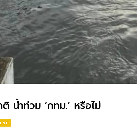
ติ น้ำท่วม ‘กทม.’ หรือไม่
MENT