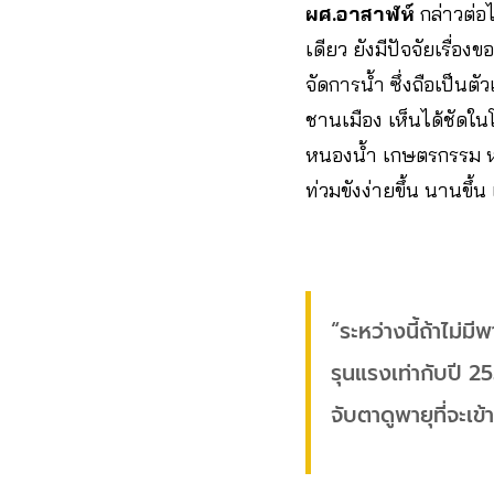
ผศ.อาสาฬห์
กล่าวต่อไ
เดียว ยังมีปัจจัยเรื่อ
จัดการน้ำ ซึ่งถือเป็นต
ชานเมือง เห็นได้ชัดในโ
หนองน้ำ เกษตรกรรม หาย
ท่วมขังง่ายขึ้น นานขึ้
“ระหว่างนี้ถ้าไม่
รุนแรงเท่ากับปี 2
จับตาดูพายุที่จะเข