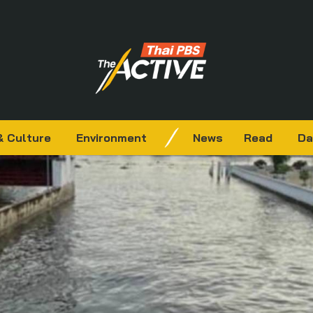
& Culture
Environment
News
Read
Da