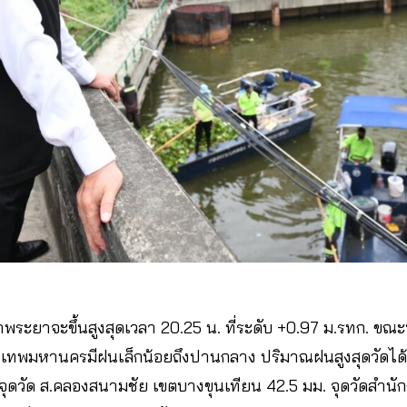
้าพระยาจะขึ้นสูงสุดเวลา 20.25 น. ที่ระดับ +0.97 ม.รทก. ขณะที
กรุงเทพมหานครมีฝนเล็กน้อยถึงปานกลาง ปริมาณฝนสูงสุดวัดได้ท
ุดวัด ส.คลองสนามชัย เขตบางขุนเทียน 42.5 มม. จุดวัดสำนัก