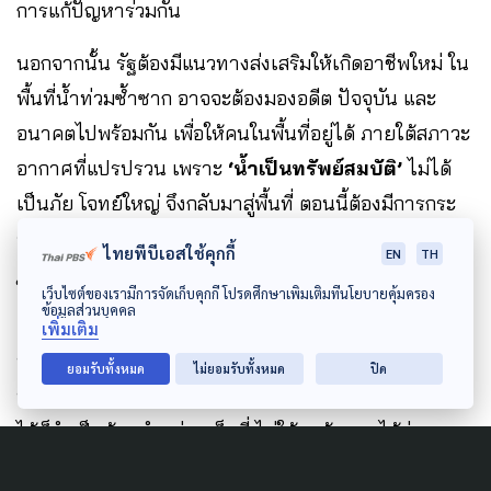
การแก้ปัญหาร่วมกัน
นอกจากนั้น รัฐต้องมีแนวทางส่งเสริมให้เกิดอาชีพใหม่ ใน
พื้นที่น้ำท่วมซ้ำซาก อาจจะต้องมองอดีต ปัจจุบัน และ
อนาคตไปพร้อมกัน เพื่อให้คนในพื้นที่อยู่ได้ ภายใต้สภาวะ
อากาศที่แปรปรวน เพราะ
‘น้ำเป็นทรัพย์สมบัติ’
ไม่ได้
เป็นภัย โจทย์ใหญ่ จึงกลับมาสู่พื้นที่ ตอนนี้ต้องมีการกระ
จายอำนาจที่เหมาะสม
ไทยพีบีเอสใช้คุกกี้
EN
TH
ในขณะที่
รศ.สุทธิศักดิ์
กล่าวว่า ในขณะนี้เราอยู่ในช่วง
เว็บไซต์ของเรามีการจัดเก็บคุกกี้ โปรดศึกษาเพิ่มเติมที่นโยบายคุ้มครอง
ข้อมูลส่วนบุคคล
เปลี่ยนผ่าน หรือ transition ที่โครงสร้างพื้นฐานก็ยังคง
เพิ่มเติม
พัฒนาอย่างต่อเนื่อง สิ่งสำคัญคือต้องมีการมองการแก้
ยอมรับทั้งหมด
ไม่ยอมรับทั้งหมด
ปิด
ปัญหาในภาพรวม หรือ Over all สิ่งใดที่สามารถป้องกัน
ได้ก็จำเป็นต้องทำอย่างเต็มที่ ไม่ให้ตกม้าตายได้ง่ายๆ
เพราะถ้าเรื่องที่ไม่ควรจะท่วม ก็ควรอยู่ในระดับที่จัดการได้