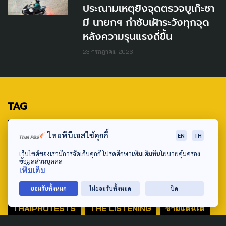
ประณามเหตุยิงจุดตรวจบูเก๊ะซา
มี นายกฯ กำชับเฝ้าระวังทุกจุด
หลังความรุนแรงถี่ขึ้น
23 กรกฎาคม 2026
TAG
ACTIVE DATA LAB
ENVIRONMENT
ไทยพีบีเอสใช้คุกกี้
EN
TH
INDIGENOUS
INEQUALITY
LIFE & CULTURE
เว็บไซต์ของเรามีการจัดเก็บคุกกี้ โปรดศึกษาเพิ่มเติมที่นโยบายคุ้มครอง
ข้อมูลส่วนบุคคล
POLICY WATCH
POST ELECTION
เพิ่มเติม
PUBLIC POLICY
SOCIAL AGENDA
ยอมรับทั้งหมด
ไม่ยอมรับทั้งหมด
ปิด
THAIPROTESTS
THE LISTENING
ชายแดนใต้