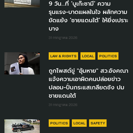
9 วัน...ที่ ‘บูเก๊ะซามี’ ความ
รุนแรง-บาดแผลในใจ ผลักความ
ขัดแย้ง ‘ชายแดนใต้’ ให้ยิ่งเปราะ
บาง
31 กรกฎาคม 2026
LAW & RIGHTS
LOCAL
POLITICS
ถูกโพสต์ขู่ "อุ้มหาย" สว.อังคณา
แจ้งความเอาผิดคนปล่อยข่าว
ปลอม-ปั่นกระแสเกลียดชัง ปม
ชายแดนใต้
31 กรกฎาคม 2026
POLITICS
LOCAL
SAFETY