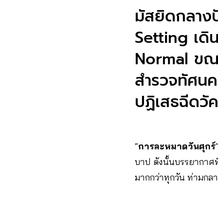
มัสยิด​กลาง
Setting เดิ
Normal ขณะท
สำรวจทัศนค
ปฏิเสธฉีดวั
“
การละหมาดวันศุกร์
บาป ดังนั้นบรรยากาศที่
มากกว่าทุกวัน​ ท่ามก