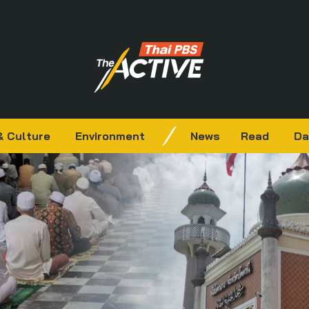
& Culture
Environment
News
Read
Da