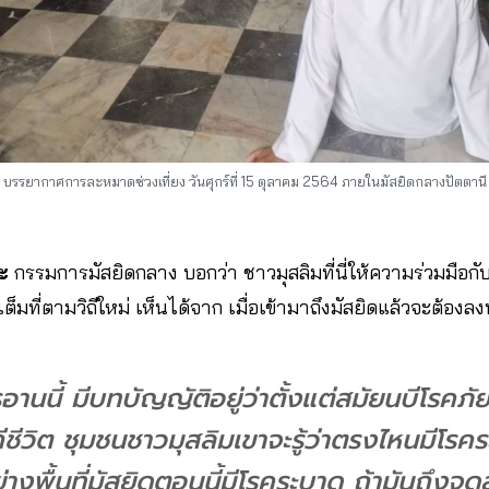
บรรยากาศการละหมาดช่วงเที่ยง วันศุกร์ที่ 15 ตุลาคม 2564 ภายในมัสยิดกลางปัตตานี
ะ​
กรรมการ​มัสยิด​กลาง​ บอกว่า ชาวมุสลิมที่นี่ให้ความร่วมมือก
ที่ตามวิถีใหม่​ เห็นได้จาก เมื่อเข้ามาถึงมัสยิดแล้วจะต้องลงท
รอานนี้ มีบทบัญญัติอยู่ว่าตั้งแต่สมัยนบีโรคภัยไ
ีชีวิต ชุมชนชาวมุสลิมเขาจะรู้ว่าตรงไหนมีโรค
ย่างพื้นที่มัสยิดตอนนี้มีโรคระบาด ถ้ามันถึงจุด