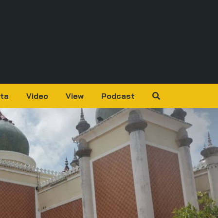
ta
Video
View
Podcast