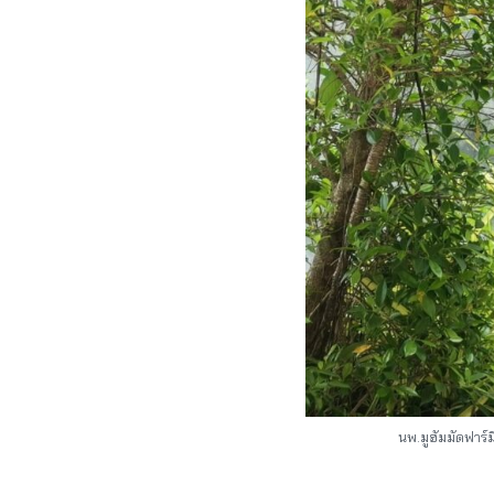
นพ.มูฮัมมัดฟาร์ม