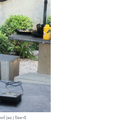
์ (มอ.) ปัตตานี