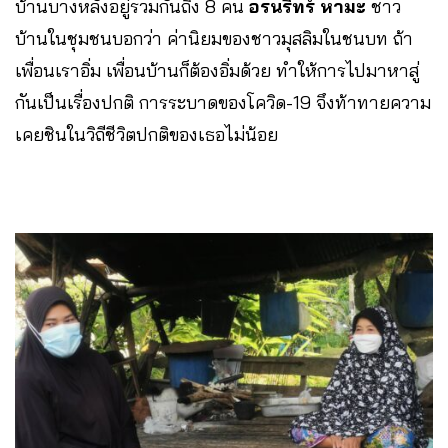
บ้านบางหลังอยู่รวมกันถึง 8 คน
อรนริทร์​ หามะ​
ชาว
บ้านในชุมชนบอกว่า​ ค่านิยมของชาวมุสลิมในชนบท ถ้า
เพื่อนเราอิ่ม​ เพื่อนบ้านก็ต้องอิ่มด้วย ทำให้การไปมาหาสู่
กันเป็นเรื่องปกติ การระบาดของโควิด-19 จึงท้าทายความ
เคยชินในวิถีชีวิตปกติของเธอไม่น้อย