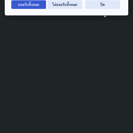
ผกก.หน้าใหม่ ขณะ 'หลานม่า'
ยอมรับทั้งหมด
ไม่ยอมรับทั้งหมด
ปิด
คว้า 11 รางวัล สมาคมผู้กำกับฯ
5 เมษายน 2025
ENVIRONMENT
POLLUTION
NGO ไทยชี้ รัฐปัดฝุ่นผิดทาง:
อากาศจะสะอาดได้ ต้องมีข้อมูล
ต้องแก้ที่ต้นเหตุ
26 มกราคม 2025
COVID-19
SOCIAL MOVEMENT
ธุรกิจร้านอาหาร-สถานบันเทิง
เชียงใหม่ส่อซึมยาว
25 พฤศจิกายน 2021