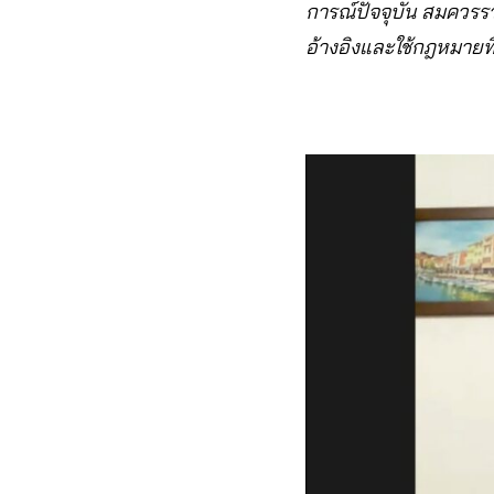
การณ์ปัจจุบัน สมควร
อ้างอิงและใช้กฎหมายที