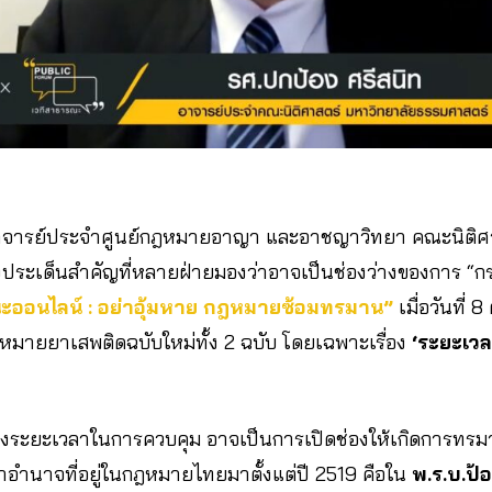
าจารย์ประจำศูนย์กฎหมายอาญา และอาชญาวิทยา คณะนิติศา
งประเด็นสำคัญที่หลายฝ่ายมองว่าอาจเป็นช่องว่างของการ “
ะออนไลน์ :
อย่าอุ้มหาย
กฎหมายซ้อมทรมาน”
เมื่อวันที่ 
บกฎหมายยาเสพติดฉบับใหม่ทั้ง 2 ฉบับ โดยเฉพาะเรื่อง
‘ระยะเว
ื่องระยะเวลาในการควบคุม อาจเป็นการเปิดช่องให้เกิดการทรม
่าอำนาจที่อยู่ในกฎหมายไทยมาตั้งแต่ปี 2519 คือใน
พ.ร.บ.ป