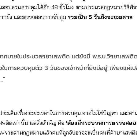
งานสอบสวนควบคุมได้อีก 48 ชั่วโมง ตามประมวลกฎหมายวิธี
ฝากขัง และตรวจสอบการจับกุม
รวมเป็น 5 วันถึงจะเจอศาล
่ดีมากมายในประมวลฯยาเสพติด แต่ยังมี พ.ร.บ.วิฯยาเสพติด
จในการควบคุมตัว 3 วันของเจ้าหน้าที่ยังมีอยู่ เพียงแค่เ
น…”
า ประเด็นเรื่องระยะเวลาในการควบคุม อาจไม่ใช่ปัญหา และส
ติดเท่านั้น แต่สิ่งสำคัญ คือ
‘ต้องมีกระบวนการตรวจสอบ
า เพราะตามกฎหมายแล้วคนที่ถูกจับอาจจะเป็นคนที่ค้ายาเสพติดห