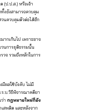
(ป.ป.ส.) หรือเจ้า
กทั้งยังสามารถควบคุม
บสวนควบคุมตัวต่อได้อีก
ละมากเกินไป เพราะอาจ
วนการยุติธรรมนั้น
ำรวจ รวมถึงหลักในการ
มีผลใช้บังคับ ไม่มี
พ.ร.บ.วิธีพิจารณาคดียา
มว่า
กฎหมายใหม่ก็ยัง
ียาเสพติด และหลังจาก