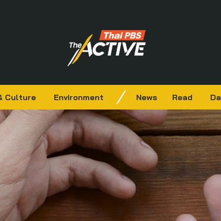
& Culture
Environment
News
Read
Da