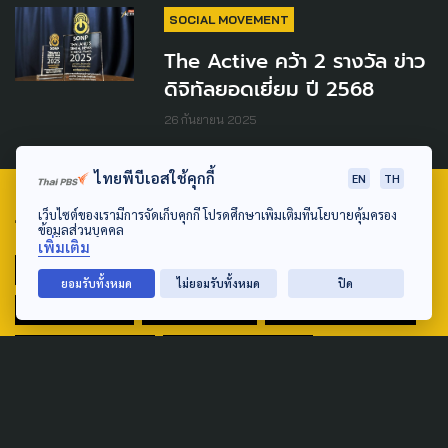
SOCIAL MOVEMENT
The Active คว้า 2 รางวัล ข่าว
ดิจิทัลยอดเยี่ยม ปี 2568
26 กันยายน 2025
ไทยพีบีเอสใช้คุกกี้
EN
TH
เว็บไซต์ของเรามีการจัดเก็บคุกกี้ โปรดศึกษาเพิ่มเติมที่นโยบายคุ้มครอง
TAG
ข้อมูลส่วนบุคคล
เพิ่มเติม
ACTIVE DATA LAB
ENVIRONMENT
ยอมรับทั้งหมด
ไม่ยอมรับทั้งหมด
ปิด
INDIGENOUS
INEQUALITY
LIFE & CULTURE
POLICY WATCH
POST ELECTION
PUBLIC POLICY
SOCIAL AGENDA
THAIPROTESTS
THE LISTENING
ชายแดนใต้