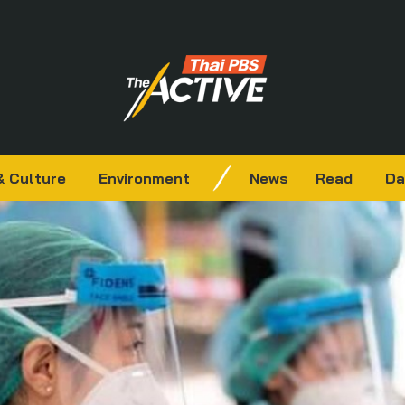
& Culture
Environment
News
Read
Da