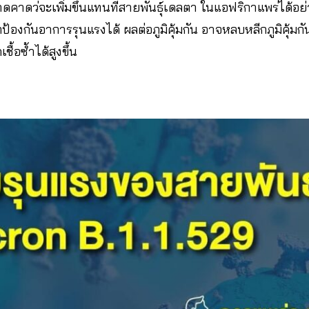
คาดว่จะเพิ่มขึ้นแทนที่สายพันธุ์เดลตา ในแอฟริกาแพร่ได้อย่า
ถป้องกันอาการรุนแรงได้ ผลต่อภูมิคุ้มกัน อาจหลบหลีกภูมิคุ้มกั
ื้อซ้ำได้สูงขึ้น