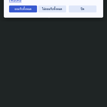
เพิ่มเติม
ยกฯ “ปกรณ์” หลังเตรียมยุบ
บจธ.
ยอมรับทั้งหมด
ไม่ยอมรับทั้งหมด
ปิด
27 กรกฎาคม 2026
TAG
ACTIVE DATA LAB
ENVIRONMENT
INDIGENOUS
INEQUALITY
LIFE & CULTURE
POLICY WATCH
POST ELECTION
PUBLIC POLICY
SOCIAL AGENDA
THAIPROTESTS
THE LISTENING
ชายแดนใต้
มหานครภูมิภาค