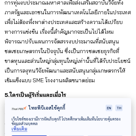
การทุ่มงบประมาณมหาศาลเพื่อส่งเสริมสถาบันวิจัยทั้ง
ภาครัฐและเอกชนในการพัฒนาเทคโนโลยีภายในประเทศ
เพื่อไม่ต้องพึ่งพาต่างประเทศและสร้างความได้เปรียบ
ทางการแข่งขัน เรื่องนี้สำคัญมากจะเป็นไปได้ไหม
พิจารณาปรับแผนการจัดสรรงบประมาณที่สนับสนุน
ชดเชยเกษตรกรในปัจจุบัน ซึ่งเป็นการชดเชยธุรกิจที่
ขาดทุนและส่วนใหญ่กลุ่มทุนใหญ่เท่านั้นที่ได้รับประโยชน์
เป็นการลงุทนวิจัยพัฒนาและสนับสนุนกลุ่มเกษตรกรให้
เข้มแข็งแบบ SME โรงงานผลิตขนาดย่อม
5.ใครเป็นผู้ริเริ่มและเมื่อไร
ที่กล่าวข้างต้นเป็นแนวคิดจากการศึกษารูปแบบและ
ไทยพีบีเอสใช้คุกกี้
EN
TH
ประสบการณ์ในการจัดหาแหล่งน้ำเพื่อการเกษตร กอปร
เว็บไซต์ของเรามีการจัดเก็บคุกกี้ โปรดศึกษาเพิ่มเติมที่นโยบายคุ้มครอง
กับสภาพปัญหาด้านเศรษฐกิจและความมั่นคงทางอาหาร
ข้อมูลส่วนบุคคล
เพิ่มเติม
ของโลก จึงเห็นทั้งปัญหาและโอกาสที่ประเทศไทยอาจจะ