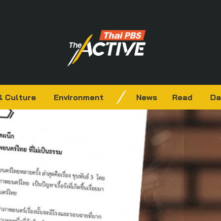
& Culture
Environment
News
Read
Da