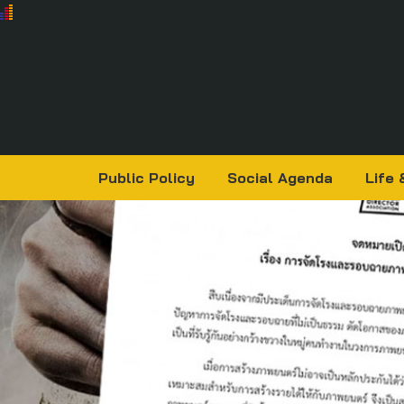
Public Policy
Social Agenda
Life 