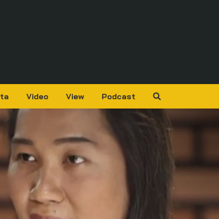
ta
Video
View
Podcast