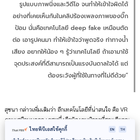
รูปแบบภาพนิ่งและวิดีโอ จนทำให้เข้าใจผิดได้
อย่างที่เคยเห็นกันในคลิปร้องเพลงภาพของบิ๊ก
ป้อม นั่นคือเทคโนโลยี deep fake เหมือนตัด
ต่อ เอารูปคนมา ทำให้เข้าใจว่าพูดจริง ท่าทางน้ำ
เสียง อยากให้น้อง ๆ รู้ว่าเทคโนโลยี ถ้าเอามาใช้
จุดประสงค์ที่ดีสามารถเป็นแรงบันดาลใจได้ แต่
ต้องระวังผู้ที่ใช้ในทางที่ไม่ดีด้วย”
สุชนา กล่าวเพิ่มเติมว่า อีกเทคโนโลยีที่น่าสนใจ คือ VR
ภาพเสมือนบุคคล เคสหนึ่งคือน้องคนพิการที่สูญเสียคุณ
แม่ไป ทีมงานผู้จัดทำคลิปได้นำภาพเหมือนของคุณแม่ใน
ไทยพีบีเอสใช้คุกกี้
EN
TH
อดีตมาทำออกแบบนำเสนอให้เหมือนกับว่ายังมีชีวิตอยู่ รับ