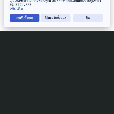
เว็บไซต์ของเรามีการจัดเก็บคุกกี้ โปรดศึกษาเพิ่มเติมที่นโยบายคุ้มครอง
ข้อมูลส่วนบุคคล
ชมผ่านเครื่อง VR เสมือนกับว่าได้พบกันอีกครั้ง ความ
เพิ่มเติม
ก้าวหน้าที่เทคโนโลยีช่วยทำในสิ่งที่เป็นไปไม่ได้ให้เกิดขึ้น
ยอมรับทั้งหมด
ไม่ยอมรับทั้งหมด
ปิด
Author
AUTHOR
The Active
กองบรรณาธิการ The Active