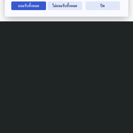
การกฎหมายทุกฉบับให้ครอบคลุมการแก้ปัญหา เพราะ
ยอมรับทั้งหมด
ไม่ยอมรับทั้งหมด
ปิด
“
แม้กฎหมายจะล้ำสมัยเพียงใด
แต่หาก
ต่างคนต่างทำ
มีอำนาจเป็นของตัวเอง
ก็จะยิ่งยากในการประสานงาน และ
ไม่
สามารถแก้ปัญหาประชาชนได้อย่าง
แท้จริง ผู้นำจึงจำเป็นต้องหันมามอง
ความเปลี่ยนแปลงสภาพอากาศให้มาก
ขึ้น โดยเริ่มต้นจากการปรับผังเมือง
ใหม่
…”
วีระพันธุ์ ชินวัตร อุปนายก สมาคมอนุรักษ์
ศิลปกรรมและสิ่งแวดล้อม