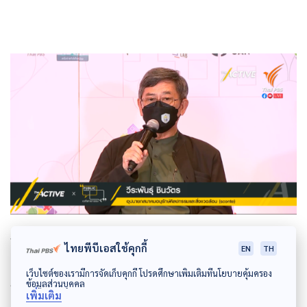
วีระพันธุ์ ชินวัตร อุปนายก สมาคมอนุรักษ์ศิลปกรรม
ไทยพีบีเอสใช้คุกกี้
EN
TH
และสิ่งแวดล้อม
สรุปถึงปัญหาในการทำงาน ระหว่าง
เว็บไซต์ของเรามีการจัดเก็บคุกกี้ โปรดศึกษาเพิ่มเติมที่นโยบายคุ้มครอง
ข้อมูลส่วนบุคคล
หน่วยงานที่เกี่ยวข้องกับการจัดการน้ำ จำเป็นต้องบูรณา
เพิ่มเติม