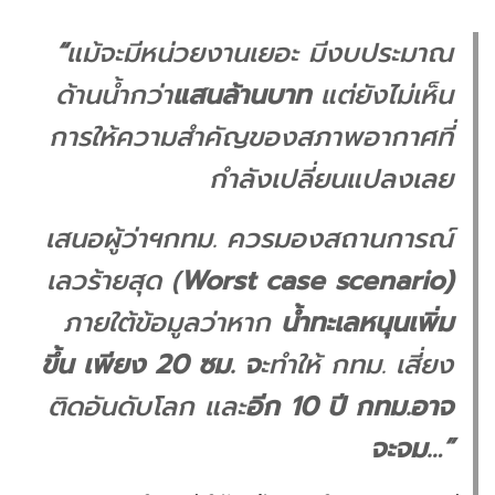
“
แม้จะมีหน่วยงานเยอะ มีงบประมาณ
ด้านน้ำกว่า
แสนล้านบาท
แต่ยังไม่เห็น
การให้ความสำคัญของสภาพอากาศที่
กำลังเปลี่ยนแปลงเลย
เสนอผู้ว่าฯกทม. ควรมองสถานการณ์
เลวร้ายสุด (
Worst case scenario)
ภายใต้ข้อมูลว่าหาก
น้ำทะเลหนุนเพิ่ม
ขึ้น เพียง 20 ซม. จ
ะทำให้ กทม. เสี่ยง
ติดอันดับโลก และ
อีก 10 ปี กทม.อาจ
จะจม…”