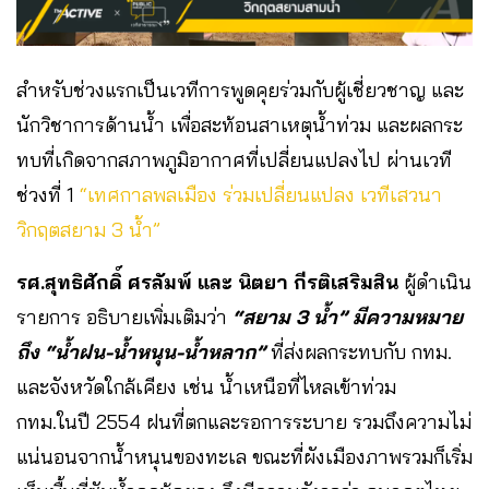
สำหรับช่วงแรกเป็นเวทีการพูดคุยร่วมกับผู้เชี่ยวชาญ และ
นักวิชาการด้านน้ำ เพื่อสะท้อนสาเหตุน้ำท่วม และผลกระ
ทบที่เกิดจากสภาพภูมิอากาศที่เปลี่ยนแปลงไป ผ่านเวที
ช่วงที่ 1
“เทศกาลพลเมือง ร่วมเปลี่ยนแปลง เวทีเสวนา
วิกฤตสยาม 3 น้ำ”
รศ.สุทธิศักดิ์ ศรลัมพ์ และ นิตยา กีรติเสริมสิน
ผู้ดำเนิน
รายการ อธิบายเพิ่มเติมว่า
“สยาม 3 น้ำ” มีความหมาย
ถึง “น้ำฝน-น้ำหนุน-น้ำหลาก”
ที่ส่งผลกระทบกับ กทม.
และจังหวัดใกล้เคียง เช่น น้ำเหนือที่ไหลเข้าท่วม
กทม.ในปี 2554 ฝนที่ตกและรอการระบาย รวมถึงความไม่
แน่นอนจากน้ำหนุนของทะเล ขณะที่ผังเมืองภาพรวมก็เริ่ม