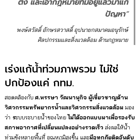
ตั้ง และเอากฎหมายที่มีอยู่แล้วมาแก้
ปัญหา
“
พงษ์สวัสดิ์ อักษรสวาสดิ์ อุปนายกสมาคมอนุรักษ์
ศิลปกรรมและสิ่งแวดล้อม ด้านกฎหมาย
เร่งแก้น้ำท่วมภาพรวม ไม่ใช่
ปกป้องแค่ กทม.
สอดคล้องกับ
ศ.หรรษา วัฒนานุกิจ ผู้เชี่ยวชาญด้าน
วิศวกรรมทรัพยากรน้ำและวิศวกรรมสิ่งแวดล้อม
มอง
ว่า
ร
ะบบระบายน้ำของไทย
ไม่ได้ออกแบบมาเพื่อรองรับ
สภาพอากาศที่เปลี่ยนแปลงอย่างรวดเร็ว
ส่งผลให้น้ำ
ท่วมขังหลายพื้นที่ อุณหภูมิสูงขึ้น และ
มีอุทกภัยติดอันดับ