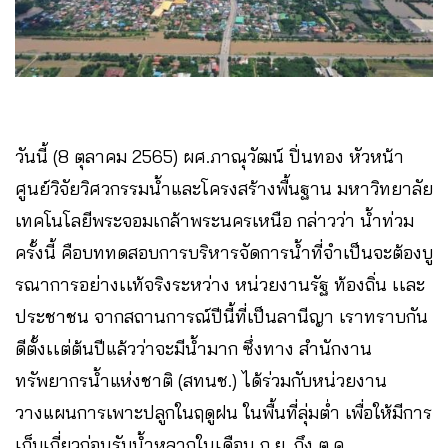
วันนี้ (8 ตุลาคม 2565) ผศ.ภาณุวัฒน์ ปิ่นทอง หัวหน้า
ศูนย์วิจัยวิศวกรรมน้ำและโครงสร้างพื้นฐาน มหาวิทยาลัย
เทคโนโลยีพระจอมเกล้าพระนครเหนือ กล่าวว่า น้ำท่วม
ครั้งนี้ คือบททดสอบการบริหารจัดการน้ำที่จำเป็นจะต้องบู
รณาการอย่างเเท้จริงระหว่าง หน่วยงานรัฐ ท้องถิ่น เเละ
ประชาชน จากสถานการณ์ปีนี้ที่เป็นลานีญา ​เราทราบกัน
ดีตั้งเเต่ต้นปีแล้วว่าจะมีน้ำมาก ซึ่งทาง สำนักงาน
ทรัพยากรน้ำแห่งชาติ (สทนช.) ได้ร่วมกับหน่วยงาน
วางแผนการเพาะปลูกในฤดูฝน ในพื้นที่ลุ่มต่ำ เพื่อให้มีการ
เก็บเกี่ยวก่อนรับน้ำหลากในเดือน ก.ย. ถึง ต.ค.