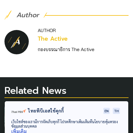
Author
AUTHOR
The Active
กองบรรณาธิการ The Active
Related News
DISASTER
GLOBAL
ไทยพีบีเอสใช้คุกกี้
EN
TH
เว็บไซต์ของเรามีการจัดเก็บคุกกี้ โปรดศึกษาเพิ่มเติมที่นโยบายคุ้มครอง
GISTDA เริ่มสร้าง “ธีออส 3”
ข้อมูลส่วนบุคคล
ดาวเทียมฝีมือคนไทย ยิงขึ้น
เพิ่มเติม