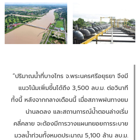
“ปริมาณน้ำที่บางไทร จ.พระนครศรีอยุธยา จึงมี
แนวโน้มเพิ่มขึ้นได้ถึง 3,500 ลบ.ม. ต่อวินาที
ทั้งนี้ หลังจากกลางเดือนนี้ เมื่อสภาพฝนทางยม
น่านลดลง และสถานการณ์น้ำตอนล่างเริ่ม
คลี่คลาย จะต้องมีการวางแผนทยอยการระบาย
มวลน้ำท่วมทั้งหมดประมาณ 5,100 ล้าน ลบ.ม.