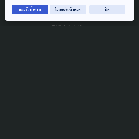
อวกาศปี 72 เพิ่มความถี่ติดตาม
ยอมรับทั้งหมด
ไม่ยอมรับทั้งหมด
ปิด
ภัยพิบัติ
26 กรกฎาคม 2026
DISASTER
'อนุทิน' เข้าทำเนียบวันหยุด
ติดตามรับมือน้ำท่วมหลังกลับ
จากหาดใหญ่
11 กรกฎาคม 2026
CLIMATE CHANGE
อุตุฯ เผย “พายุไมสัก” อ่อน
กำลังลง ไทยยังเสี่ยงฝนหนัก
5-6 ก.ค.