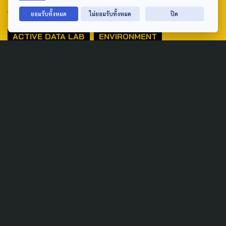
TAG
ยอมรับทั้งหมด
ไม่ยอมรับทั้งหมด
ปิด
ACTIVE DATA LAB
ENVIRONMENT
INDIGENOUS
INEQUALITY
LIFE & CULTURE
POLICY WATCH
POST ELECTION
PUBLIC POLICY
SOCIAL AGENDA
THAIPROTESTS
THE LISTENING
ชายแดนใต้
มหานครภูมิภาค
SEARCH
ABOUT US & CONTACT US