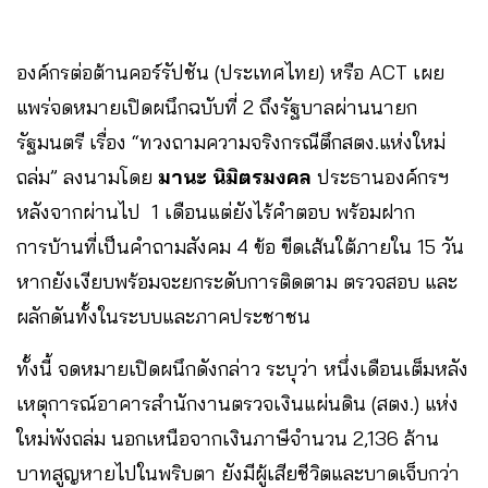
องค์กรต่อต้านคอร์รัปชัน (ประเทศไทย) หรือ ACT เผย
แพร่จดหมายเปิดผนึกฉบับที่ 2 ถึงรัฐบาลผ่านนายก
รัฐมนตรี เรื่อง “ทวงถามความจริงกรณีตึกสตง.แห่งใหม่
ถล่ม” ลงนามโดย
มานะ นิมิตรมงคล
ประธานองค์กรฯ
หลังจากผ่านไป 1 เดือนแต่ยังไร้คำตอบ พร้อมฝาก
การบ้านที่เป็นคำถามสังคม 4 ข้อ ขีดเส้นใต้ภายใน 15 วัน
หากยังเงียบพร้อมจะยกระดับการติดตาม ตรวจสอบ และ
ผลักดันทั้งในระบบและภาคประชาชน
ทั้งนี้ จดหมายเปิดผนึกดังกล่าว ระบุว่า หนึ่งเดือนเต็มหลัง
เหตุการณ์อาคารสำนักงานตรวจเงินแผ่นดิน (สตง.) แห่ง
ใหม่พังถล่ม นอกเหนือจากเงินภาษีจำนวน 2,136 ล้าน
บาทสูญหายไปในพริบตา ยังมีผู้เสียชีวิตและบาดเจ็บกว่า