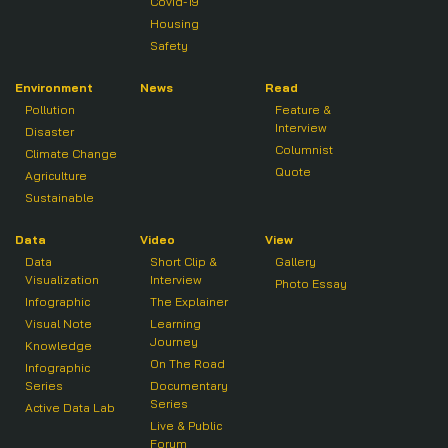
Covid-19
Housing
Safety
Environment
News
Read
Pollution
Feature &
Interview
Disaster
Columnist
Climate Change
Quote
Agriculture
Sustainable
Data
Video
View
Data
Short Clip &
Gallery
Visualization
Interview
Photo Essay
Infographic
The Explainer
Visual Note
Learning
Journey
Knowledge
On The Road
Infographic
Series
Documentary
Series
Active Data Lab
Live & Public
Forum