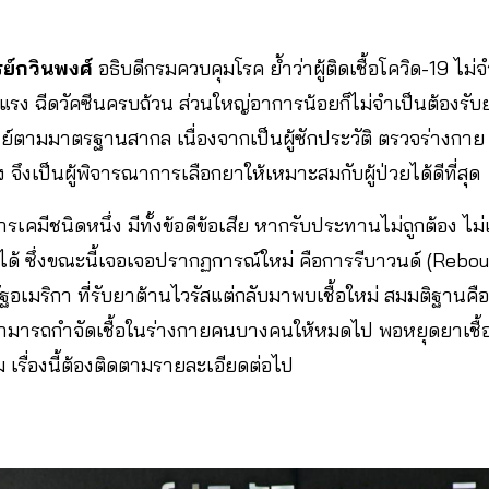
ย์กวินพงศ์
อธิบดีกรมควบคุมโรค ย้ำว่าผู้ติดเชื้อโควิด-19 ไม่
ข็งแรง ฉีดวัคซีนครบถ้วน ส่วนใหญ่อาการน้อยก็ไม่จำเป็นต้องรั
พทย์ตามมาตรฐานสากล เนื่องจากเป็นผู้ซักประวัติ ตรวจร่างก
ง จึงเป็นผู้พิจารณาการเลือกยาให้เหมาะสมกับผู้ป่วยได้ดีที่สุด
นสารเคมีชนิดหนึ่ง มีทั้งข้อดีข้อเสีย หากรับประทานไม่ถูกต้อง 
าได้ ซึ่งขณะนี้เจอเจอปรากฏการณ์ใหม่ คือการรีบาวนด์ (Rebo
อเมริกา ที่รับยาต้านไวรัสแต่กลับมาพบเชื้อใหม่ สมมติฐานค
ามารถกำจัดเชื้อในร่างกายคนบางคนให้หมดไป พอหยุดยาเชื้อที
าม เรื่องนี้ต้องติดตามรายละเอียดต่อไป