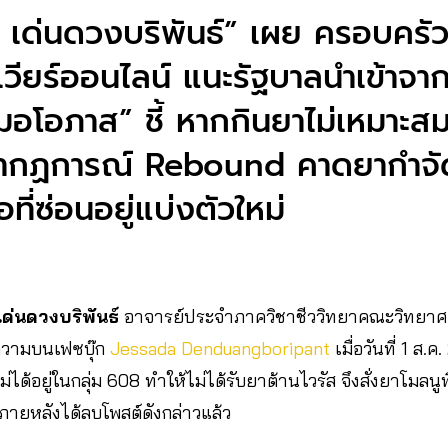
 เด่นดวงบริพันธ์” เผย ครอบครัว
าเวียร์ออนไลน์ แนะรัฐบาลนำเข้าจา
มอโอภาส” ชี้ หากกินยาไม่เหมาะสมเ
ากฏการณ์ Rebound คาดยากำจัดเช
อที่ซ่อนอยู่แบ่งตัวใหม่
ด่นดวงบริพันธ์
อาจารย์ประจำภาควิชาชีววิทยาคณะวิทยาศา
ความบนเฟซบุ๊ก
Jessada Denduangboripant
เมื่อวันที่ 1 ส.
่ได้อยู่ในกลุ่ม 608 ทำให้ไม่ได้รับยาต้านไวรัส จึงสั่งยาโมลนู
ึ่งภายหลังได้ลบโพสต์ดังกล่าวแล้ว