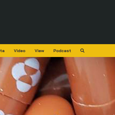
ta
Video
View
Podcast