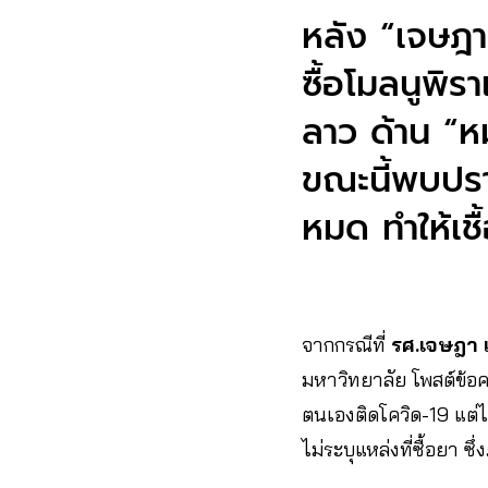
หลัง “เจษฎา
ซื้อโมลนูพิร
ลาว ด้าน “ห
ขณะนี้พบปร
หมด ทำให้เชื้
จากกรณีที่
รศ.เจษฎา เ
มหาวิทยาลัย โพสต์ข้อ
ตนเองติดโควิด-19 แต่ไม
ไม่ระบุแหล่งที่ซื้อยา ซ