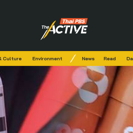
& Culture
Environment
News
Read
Da