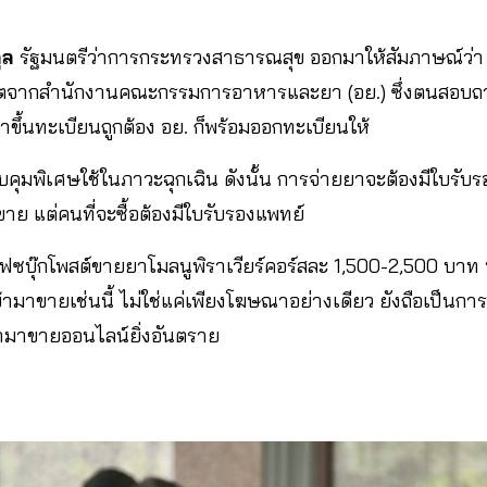
กูล
รัฐมนตรีว่าการกระทรวงสาธารณสุข ออกมาให้สัมภาษณ์ว่า 
นุญาตจากสำนักงานคณะกรรมการอาหารและยา (อย.) ซึ่งตนสอบถา
ขึ้นทะเบียนถูกต้อง อย. ก็พร้อมออกทะเบียนให้
ุมพิเศษใช้ในภาวะฉุกเฉิน ดังนั้น การจ่ายยาจะต้องมีใบรับรอง
ู้ขาย แต่คนที่จะซื้อต้องมีใบรับรองแพทย์
พจเฟซบุ๊กโพสต์ขายยาโมลนูพิราเวียร์คอร์สละ 1,500-2,500 บาท
้ามาขายเช่นนี้ ไม่ใช่แค่เพียงโฆษณาอย่างเดียว ยังถือเป็น
ำมาขายออนไลน์ยิ่งอันตราย