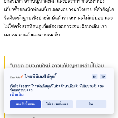
อกด้วยซ้ำ จากปัญหาสะสม และอัตราการกลับมาท่อง
เที่ยวซ้ำของนักท่องเที่ยว ลดลงอย่างน่าใจหาย ที่สำคัญโค
วิดคือหลักฐานเชิงประจักษ์แล้วว่า อนาคตไม่แน่นอน และ
ไม่ใช่ครั้งแรกที่คนภูเก็ตต้องเจอภาวะจนเฉียบพลัน เรา
เคยเจอมาแล้วและอาจเจออีก
“นายก อบจ.คนใหม่ อาจแก้ปัญหาเหล่านี้ไม่จบ
ภายใน 4 ปี แต่สำคัญอยู่ที่ วางแผนอะไรให้กับ
ไทยพีบีเอสใช้คุกกี้
EN
TH
เรา ชีวิตที่ 1 คือเหมืองแร่ ชีวิตที่ 2 คือการท่อง
เว็บไซต์ของเรามีการจัดเก็บคุกกี้ โปรดศึกษาเพิ่มเติมที่นโยบายคุ้มครอง
ข้อมูลส่วนบุคคล
เที่ยว แล้วชีวิตที่ 3 ของคนภูเก็ตจะเป็นอย่างไร
เพิ่มเติม
ต่อไป”
ยอมรับทั้งหมด
ไม่ยอมรับทั้งหมด
ปิด