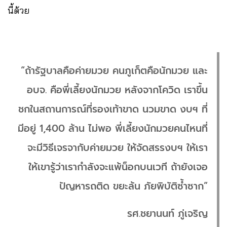
นี้ด้วย
“ถ้ารัฐบาลคือค่ายมวย คนภูเก็ตคือนักมวย และ
อบจ. คือพี่เลี้ยงนักมวย หลังจากโควิด เราขึ้น
ชกในสถานการณ์ที่รองเท้าขาด นวมขาด งบฯ ที่
มีอยู่ 1,400 ล้าน ไม่พอ พี่เลี้ยงนักมวยคนไหนที่
จะมีวิธีเจรจากับค่ายมวย ให้จัดสรรงบฯ ให้เรา
ให้เขารู้ว่าเรากำลังจะแพ้น็อกบนเวที ถ้ายังเจอ
ปัญหารถติด ขยะล้น ภัยพิบัติซ้ำซาก”
รศ.ชยานนท์ ภู่เจริญ